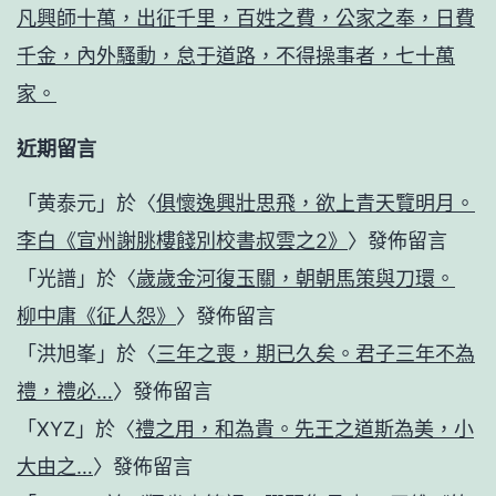
凡興師十萬，出征千里，百姓之費，公家之奉，日費
千金，內外騷動，怠于道路，不得操事者，七十萬
家。
近期留言
「
黄泰元
」於〈
俱懷逸興壯思飛，欲上青天覽明月。
李白《宣州謝朓樓餞別校書叔雲之2》
〉發佈留言
「
光譜
」於〈
歲歲金河復玉關，朝朝馬策與刀環。
柳中庸《征人怨》
〉發佈留言
「
洪旭峯
」於〈
三年之喪，期已久矣。君子三年不為
禮，禮必…
〉發佈留言
「
XYZ
」於〈
禮之用，和為貴。先王之道斯為美，小
大由之…
〉發佈留言