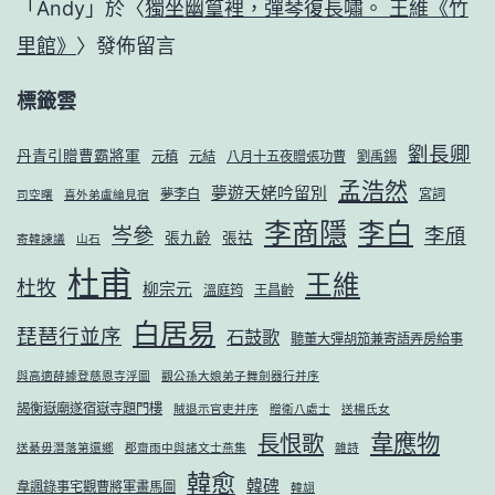
「
Andy
」於〈
獨坐幽篁裡，彈琴復長嘯。 王維《竹
里館》
〉發佈留言
標籤雲
劉長卿
丹青引贈曹霸將軍
元稹
元結
八月十五夜贈張功曹
劉禹錫
孟浩然
夢遊天姥吟留別
夢李白
宮詞
司空曙
喜外弟盧綸見宿
李商隱
李白
岑參
李頎
張九齡
張祜
寄韓諫議
山石
杜甫
王維
杜牧
柳宗元
溫庭筠
王昌齡
白居易
琵琶行並序
石鼓歌
聽董大彈胡笳兼寄語弄房給事
與高適薛據登慈恩寺浮圖
觀公孫大娘弟子舞劍器行并序
謁衡嶽廟遂宿嶽寺題門樓
賊退示官吏并序
贈衛八處士
送楊氏女
韋應物
長恨歌
送綦毋潛落第還鄉
郡齋雨中與諸文士燕集
雜詩
韓愈
韓碑
韋諷錄事宅觀曹將軍畫馬圖
韓翃