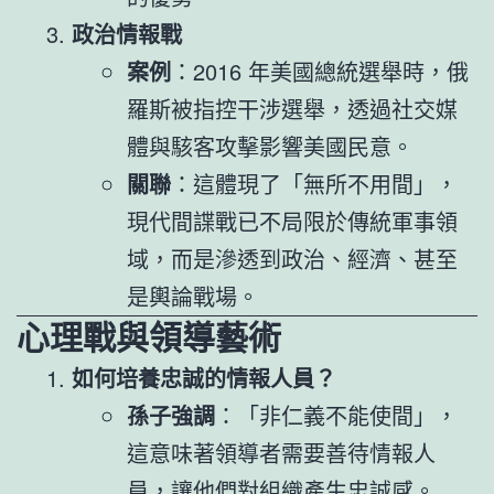
政治情報戰
案例
：2016 年美國總統選舉時，俄
羅斯被指控干涉選舉，透過社交媒
體與駭客攻擊影響美國民意。
關聯
：這體現了「無所不用間」，
現代間諜戰已不局限於傳統軍事領
域，而是滲透到政治、經濟、甚至
是輿論戰場。
心理戰與領導藝術
如何培養忠誠的情報人員？
孫子強調
：「非仁義不能使間」，
這意味著領導者需要善待情報人
員，讓他們對組織產生忠誠感。