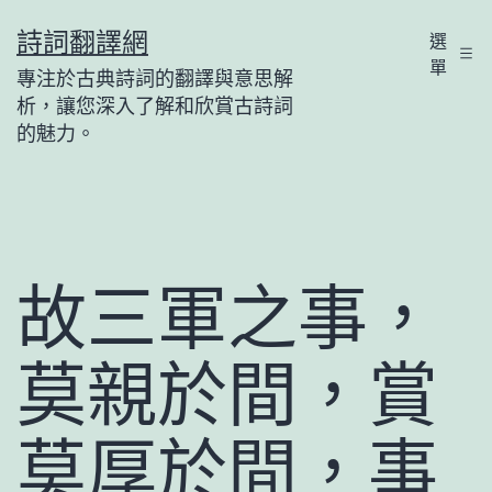
跳
詩詞翻譯網
選
至
單
專注於古典詩詞的翻譯與意思解
主
析，讓您深入了解和欣賞古詩詞
要
的魅力。
內
容
故三軍之事，
莫親於間，賞
莫厚於間，事