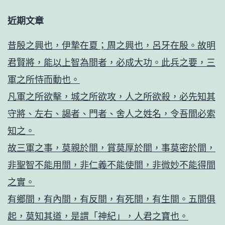
近期文章
昔殷之興也，伊摯在夏；周之興也，呂牙在殷。故明
君賢將，能以上智為間者，必成大功。此兵之要，三
軍之所恃而動也。
凡軍之所欲擊，城之所欲攻，人之所欲殺，必先知其
守將、左右、謁者、門者、舍人之姓名，令吾間必索
知之。
故三軍之事，莫親於間，賞莫厚於間，事莫密於間，
非聖智不能用間，非仁義不能使間，非微妙不能得間
之實。
有鄉間，有內間，有反間，有死間，有生間。五間俱
起，莫知其道，是謂「神紀」，人君之寶也。