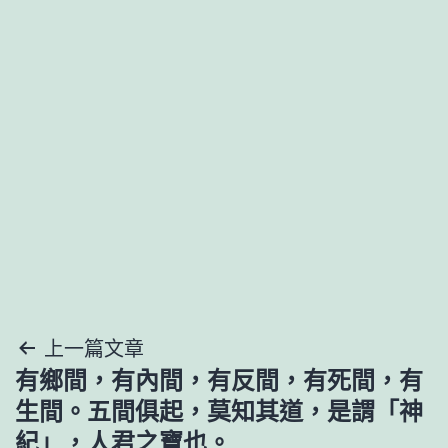
文
上一篇文章
有鄉間，有內間，有反間，有死間，有
章
生間。五間俱起，莫知其道，是謂「神
導
紀」，人君之寶也。