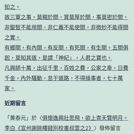
知之。
故三軍之事，莫親於間，賞莫厚於間，事莫密於間，
非聖智不能用間，非仁義不能使間，非微妙不能得間
之實。
有鄉間，有內間，有反間，有死間，有生間。五間俱
起，莫知其道，是謂「神紀」，人君之寶也。
凡興師十萬，出征千里，百姓之費，公家之奉，日費
千金，內外騷動，怠于道路，不得操事者，七十萬
家。
近期留言
「
黄泰元
」於〈
俱懷逸興壯思飛，欲上青天覽明月。
李白《宣州謝朓樓餞別校書叔雲之2》
〉發佈留言