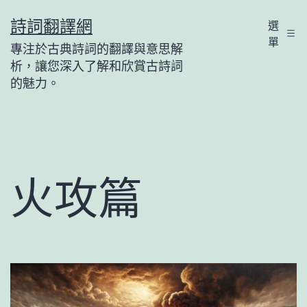
跳
詩詞翻譯網
選
至
單
專注於古典詩詞的翻譯與意思解
主
析，讓您深入了解和欣賞古詩詞
要
的魅力。
內
容
火攻篇