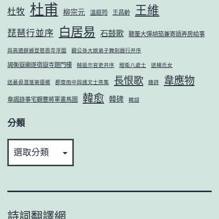
杜甫
王維
杜牧
柳宗元
溫庭筠
王昌齡
白居易
琵琶行並序
石鼓歌
聽董大彈胡笳兼寄語弄房給事
與高適薛據登慈恩寺浮圖
觀公孫大娘弟子舞劍器行并序
謁衡嶽廟遂宿嶽寺題門樓
賊退示官吏并序
贈衛八處士
送楊氏女
韋應物
長恨歌
送綦毋潛落第還鄉
郡齋雨中與諸文士燕集
雜詩
韓愈
韓碑
韋諷錄事宅觀曹將軍畫馬圖
韓翃
分類
分
類
詩詞翻譯網