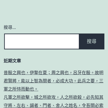
搜尋...
近期文章
昔殷之興也，伊摯在夏；周之興也，呂牙在殷。故明
君賢將，能以上智為間者，必成大功。此兵之要，三
軍之所恃而動也。
凡軍之所欲擊，城之所欲攻，人之所欲殺，必先知其
守將、左右、謁者、門者、舍人之姓名，令吾間必索