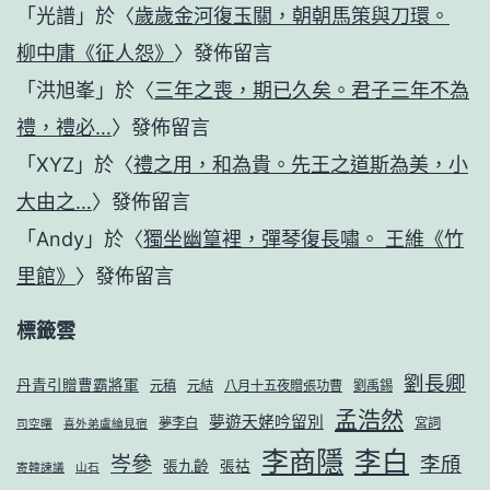
「
光譜
」於〈
歲歲金河復玉關，朝朝馬策與刀環。
柳中庸《征人怨》
〉發佈留言
「
洪旭峯
」於〈
三年之喪，期已久矣。君子三年不為
禮，禮必…
〉發佈留言
「
XYZ
」於〈
禮之用，和為貴。先王之道斯為美，小
大由之…
〉發佈留言
「
Andy
」於〈
獨坐幽篁裡，彈琴復長嘯。 王維《竹
里館》
〉發佈留言
標籤雲
劉長卿
丹青引贈曹霸將軍
元稹
元結
八月十五夜贈張功曹
劉禹錫
孟浩然
夢遊天姥吟留別
夢李白
宮詞
司空曙
喜外弟盧綸見宿
李商隱
李白
岑參
李頎
張九齡
張祜
寄韓諫議
山石