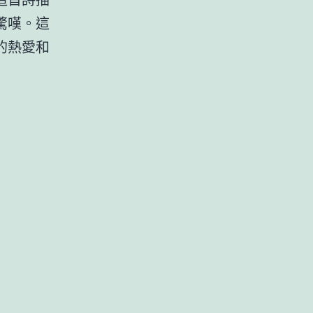
驚嘆。這
的熱愛和