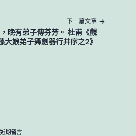
下一篇文章
，晚有弟子傳芬芳。 杜甫《觀
孫大娘弟子舞劍器行并序之2》
近期留言