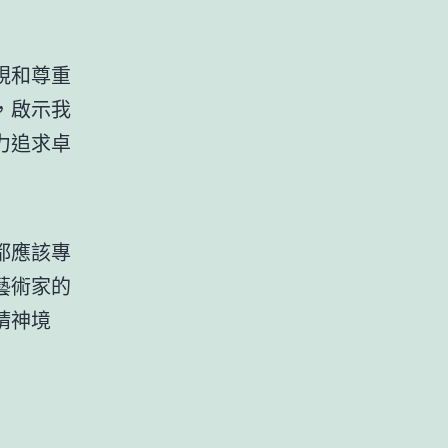
視和尊重
，啟示我
力追求卓
都應該專
藝術家的
精神境