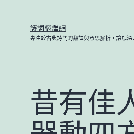
跳
至
主
詩詞翻譯網
要
專注於古典詩詞的翻譯與意思解析，讓您深
內
容
昔有佳
器動四