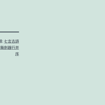
類:
七言古詩
子舞劍器行并
序