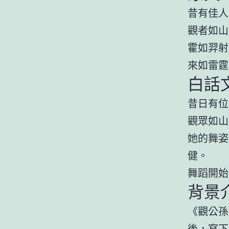
昔有佳人
觀者如山
霍如羿射
來如雷霆
白話
昔日有位
觀眾如山
她的舞姿
健。
舞蹈開始
背景
《觀公孫
後，寫下