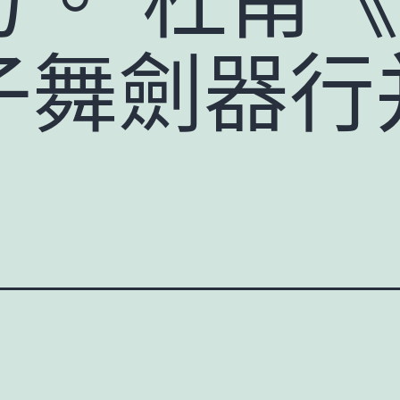
子舞劍器行