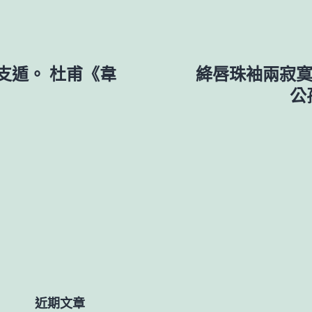
支遁。 杜甫《韋
絳唇珠袖兩寂寞
》
公
近期文章