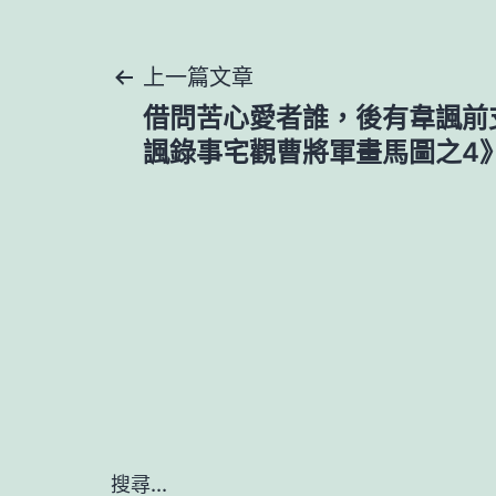
文
上一篇文章
借問苦心愛者誰，後有韋諷前
章
諷錄事宅觀曹將軍畫馬圖之4
導
覽
搜尋...