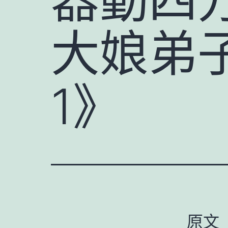
大娘弟
1》
原文