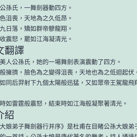
公孫氏，一舞劍器動四方。
色沮喪，天地為之久低昂。
九日落，矯如群帝驂龍翔。
收震怒，罷如江海凝清光。
文翻譯
美人公孫氏，她的一場舞劍表演震動了四方。
般擁擠，臉色為之變得沮喪，天地也為之低迴起伏
如同后羿射下九個太陽般迅猛，又如眾帝王駕龍飛
時如雷霆般震怒，結束時如江海般凝聚著清光。
介紹
大娘弟子舞劍器行并序》是杜甫在目睹公孫大娘弟
的一首詩。公孫大娘是唐代著名的舞者，詩人通過