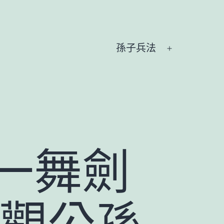
孫子兵法
開
啟
選
單
一舞劍
《觀公孫