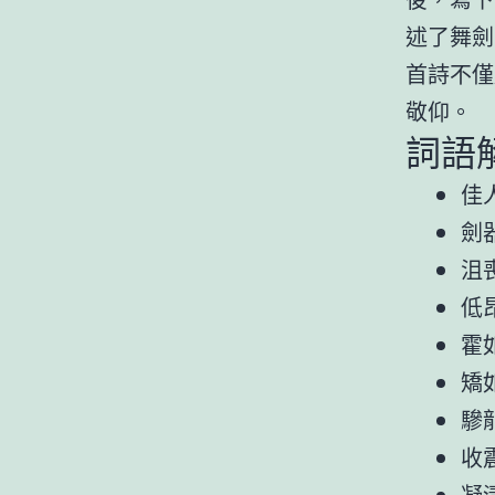
述了舞劍
首詩不僅
敬仰。
詞語
佳
劍
沮
低
霍
矯
驂
收
凝