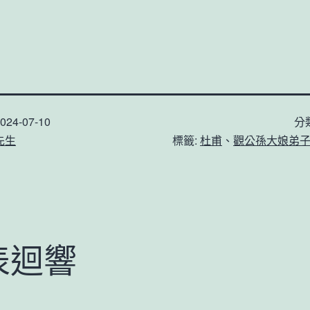
024-07-10
分
先生
標籤:
杜甫
、
觀公孫大娘弟
表迴響