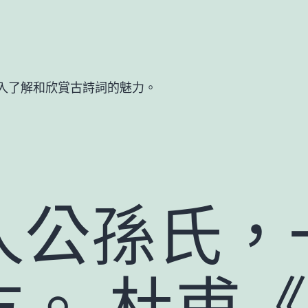
入了解和欣賞古詩詞的魅力。
人公孫氏，
方。 杜甫