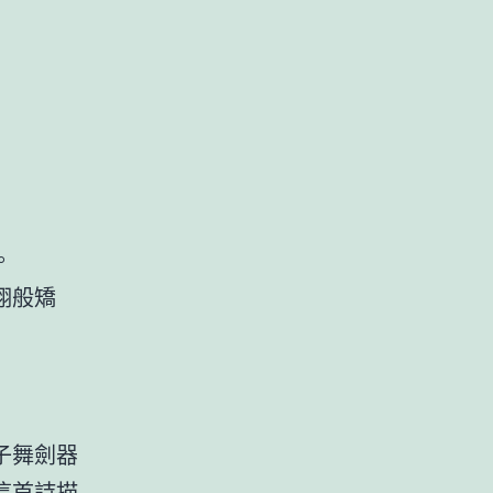
。
翔般矯
子舞劍器
這首詩描