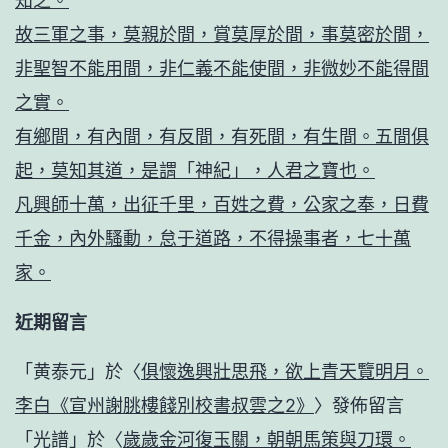
知之。
故三軍之事，莫親於間，賞莫厚於間，事莫密於間，
非聖智不能用間，非仁義不能使間，非微妙不能得間
之實。
有鄉間，有內間，有反間，有死間，有生間。五間俱
起，莫知其道，是謂「神紀」，人君之寶也。
凡興師十萬，出征千里，百姓之費，公家之奉，日費
千金，內外騷動，怠于道路，不得操事者，七十萬
家。
近期留言
「
黄泰元
」於〈
俱懷逸興壯思飛，欲上青天覽明月。
李白《宣州謝朓樓餞別校書叔雲之2》
〉發佈留言
「
光譜
」於〈
歲歲金河復玉關，朝朝馬策與刀環。