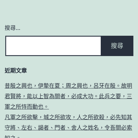
搜尋...
近期文章
昔殷之興也，伊摯在夏；周之興也，呂牙在殷。故明
君賢將，能以上智為間者，必成大功。此兵之要，三
軍之所恃而動也。
凡軍之所欲擊，城之所欲攻，人之所欲殺，必先知其
守將、左右、謁者、門者、舍人之姓名，令吾間必索