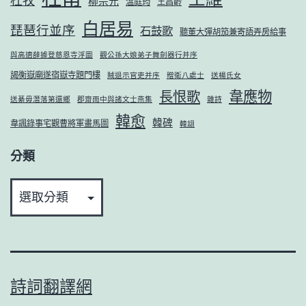
杜牧
柳宗元
溫庭筠
王昌齡
白居易
琵琶行並序
石鼓歌
聽董大彈胡笳兼寄語弄房給事
與高適薛據登慈恩寺浮圖
觀公孫大娘弟子舞劍器行并序
謁衡嶽廟遂宿嶽寺題門樓
賊退示官吏并序
贈衛八處士
送楊氏女
韋應物
長恨歌
送綦毋潛落第還鄉
郡齋雨中與諸文士燕集
雜詩
韓愈
韓碑
韋諷錄事宅觀曹將軍畫馬圖
韓翃
分類
分
類
詩詞翻譯網