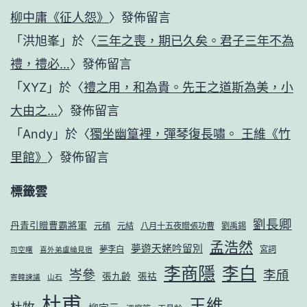
柳中庸《征人怨》
〉發佈留言
「
洪旭峯
」於〈
三年之喪，期已久矣。君子三年不為
禮，禮必…
〉發佈留言
「
XYZ
」於〈
禮之用，和為貴。先王之道斯為美，小
大由之…
〉發佈留言
「
Andy
」於〈
獨坐幽篁裡，彈琴復長嘯。 王維《竹
里館》
〉發佈留言
標籤雲
劉長卿
丹青引贈曹霸將軍
元稹
元結
八月十五夜贈張功曹
劉禹錫
孟浩然
夢遊天姥吟留別
夢李白
宮詞
司空曙
喜外弟盧綸見宿
李商隱
李白
岑參
李頎
張九齡
張祜
寄韓諫議
山石
杜甫
王維