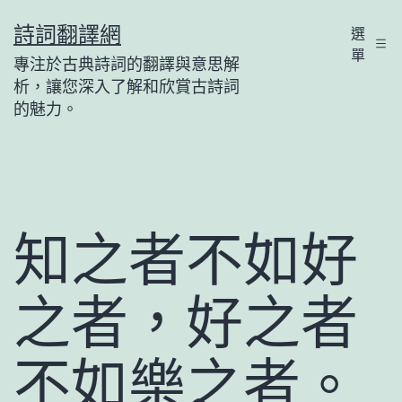
跳
詩詞翻譯網
選
至
單
專注於古典詩詞的翻譯與意思解
主
析，讓您深入了解和欣賞古詩詞
要
的魅力。
內
容
知之者不如好
之者，好之者
不如樂之者。