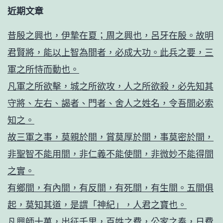
近期文章
昔殷之興也，伊摯在夏；周之興也，呂牙在殷。故明
君賢將，能以上智為間者，必成大功。此兵之要，三
軍之所恃而動也。
凡軍之所欲擊，城之所欲攻，人之所欲殺，必先知其
守將、左右、謁者、門者、舍人之姓名，令吾間必索
知之。
故三軍之事，莫親於間，賞莫厚於間，事莫密於間，
非聖智不能用間，非仁義不能使間，非微妙不能得間
之實。
有鄉間，有內間，有反間，有死間，有生間。五間俱
起，莫知其道，是謂「神紀」，人君之寶也。
凡興師十萬，出征千里，百姓之費，公家之奉，日費