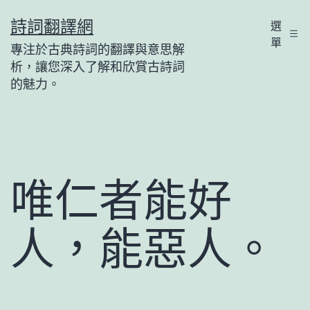
跳
詩詞翻譯網
選
至
單
專注於古典詩詞的翻譯與意思解
主
析，讓您深入了解和欣賞古詩詞
要
的魅力。
內
容
唯仁者能好
人，能惡人。