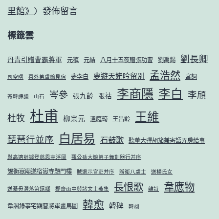
里館》
〉發佈留言
標籤雲
劉長卿
丹青引贈曹霸將軍
元稹
元結
八月十五夜贈張功曹
劉禹錫
孟浩然
夢遊天姥吟留別
夢李白
宮詞
司空曙
喜外弟盧綸見宿
李商隱
李白
岑參
李頎
張九齡
張祜
寄韓諫議
山石
杜甫
王維
杜牧
柳宗元
溫庭筠
王昌齡
白居易
琵琶行並序
石鼓歌
聽董大彈胡笳兼寄語弄房給事
與高適薛據登慈恩寺浮圖
觀公孫大娘弟子舞劍器行并序
謁衡嶽廟遂宿嶽寺題門樓
賊退示官吏并序
贈衛八處士
送楊氏女
韋應物
長恨歌
送綦毋潛落第還鄉
郡齋雨中與諸文士燕集
雜詩
韓愈
韓碑
韋諷錄事宅觀曹將軍畫馬圖
韓翃