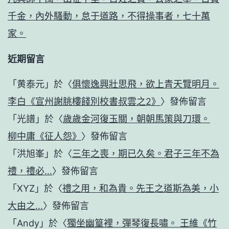
千金，內外騷動，怠于道路，不得操事者，七十萬
家。
近期留言
「
黄泰元
」於〈
俱懷逸興壯思飛，欲上青天覽明月。
李白《宣州謝朓樓餞別校書叔雲之2》
〉發佈留言
「
光譜
」於〈
歲歲金河復玉關，朝朝馬策與刀環。
柳中庸《征人怨》
〉發佈留言
「
洪旭峯
」於〈
三年之喪，期已久矣。君子三年不為
禮，禮必…
〉發佈留言
「
XYZ
」於〈
禮之用，和為貴。先王之道斯為美，小
大由之…
〉發佈留言
「
Andy
」於〈
獨坐幽篁裡，彈琴復長嘯。 王維《竹