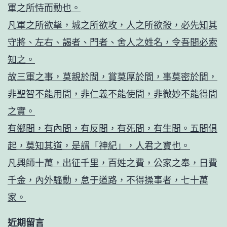
軍之所恃而動也。
凡軍之所欲擊，城之所欲攻，人之所欲殺，必先知其
守將、左右、謁者、門者、舍人之姓名，令吾間必索
知之。
故三軍之事，莫親於間，賞莫厚於間，事莫密於間，
非聖智不能用間，非仁義不能使間，非微妙不能得間
之實。
有鄉間，有內間，有反間，有死間，有生間。五間俱
起，莫知其道，是謂「神紀」，人君之寶也。
凡興師十萬，出征千里，百姓之費，公家之奉，日費
千金，內外騷動，怠于道路，不得操事者，七十萬
家。
近期留言