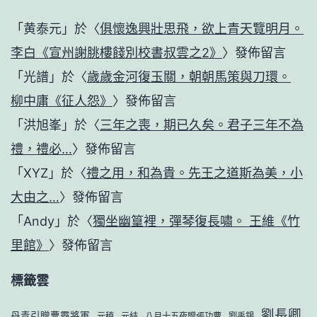
「
黄泰元
」於〈
俱懷逸興壯思飛，欲上青天覽明月。
李白《宣州謝朓樓餞別校書叔雲之2》
〉發佈留言
「
光譜
」於〈
歲歲金河復玉關，朝朝馬策與刀環。
柳中庸《征人怨》
〉發佈留言
「
洪旭峯
」於〈
三年之喪，期已久矣。君子三年不為
禮，禮必…
〉發佈留言
「
XYZ
」於〈
禮之用，和為貴。先王之道斯為美，小
大由之…
〉發佈留言
「
Andy
」於〈
獨坐幽篁裡，彈琴復長嘯。 王維《竹
里館》
〉發佈留言
標籤雲
劉長卿
丹青引贈曹霸將軍
元稹
元結
八月十五夜贈張功曹
劉禹錫