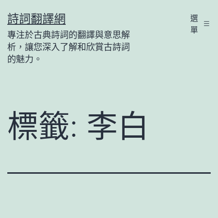
跳
詩詞翻譯網
選
至
單
專注於古典詩詞的翻譯與意思解
主
析，讓您深入了解和欣賞古詩詞
要
的魅力。
內
容
標籤:
李白