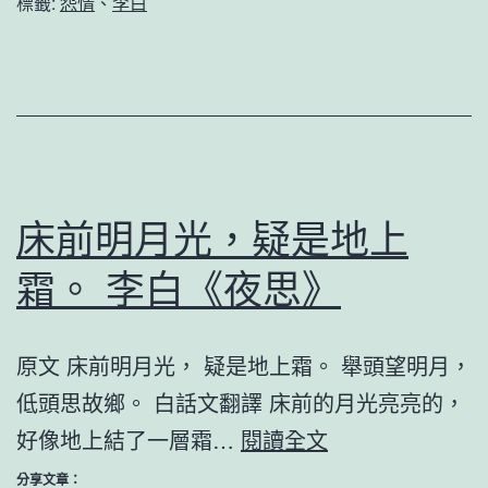
標籤:
怨情
、
李白
蛾
眉。
李
白
《怨
情》
床前明月光，疑是地上
霜。 李白《夜思》
原文 床前明月光， 疑是地上霜。 舉頭望明月，
低頭思故鄉。 白話文翻譯 床前的月光亮亮的，
床
好像地上結了一層霜…
閱讀全文
前
分享文章：