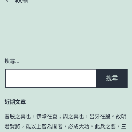
文
章
分
頁
搜尋...
近期文章
昔殷之興也，伊摯在夏；周之興也，呂牙在殷。故明
君賢將，能以上智為間者，必成大功。此兵之要，三