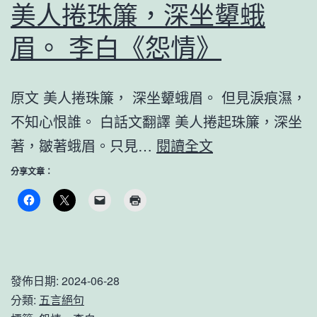
美人捲珠簾，深坐顰蛾
眉。 李白《怨情》
原文 美人捲珠簾， 深坐顰蛾眉。 但見淚痕濕，
不知心恨誰。 白話文翻譯 美人捲起珠簾，深坐
美
著，皺著蛾眉。只見…
閱讀全文
人
分享文章：
捲
珠
簾，
深
發佈日期:
2024-06-28
坐
分類:
五言絕句
顰