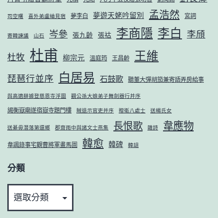
孟浩然
夢遊天姥吟留別
夢李白
宮詞
司空曙
喜外弟盧綸見宿
李商隱
李白
岑參
李頎
張九齡
張祜
寄韓諫議
山石
杜甫
王維
杜牧
柳宗元
溫庭筠
王昌齡
白居易
琵琶行並序
石鼓歌
聽董大彈胡笳兼寄語弄房給事
與高適薛據登慈恩寺浮圖
觀公孫大娘弟子舞劍器行并序
謁衡嶽廟遂宿嶽寺題門樓
賊退示官吏并序
贈衛八處士
送楊氏女
韋應物
長恨歌
送綦毋潛落第還鄉
郡齋雨中與諸文士燕集
雜詩
韓愈
韓碑
韋諷錄事宅觀曹將軍畫馬圖
韓翃
分類
分
類