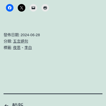
明
月
光，
疑
發佈日期:
2024-06-28
是
分類:
五言絕句
地
標籤:
夜思
、
李白
上
霜。
李
白
《夜
思》
較新