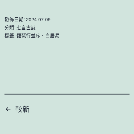
夜
送
發佈日期:
2024-07-09
客，
分類:
七言古詩
楓
標籤:
琵琶行並序
、
白居易
葉
荻
花
秋
瑟
瑟。
白
文
較新
居
章
易