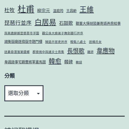
杜甫
王維
杜牧
柳宗元
溫庭筠
王昌齡
白居易
琵琶行並序
石鼓歌
聽董大彈胡笳兼寄語弄房給事
與高適薛據登慈恩寺浮圖
觀公孫大娘弟子舞劍器行并序
謁衡嶽廟遂宿嶽寺題門樓
賊退示官吏并序
贈衛八處士
送楊氏女
韋應物
長恨歌
送綦毋潛落第還鄉
郡齋雨中與諸文士燕集
雜詩
韓愈
韓碑
韋諷錄事宅觀曹將軍畫馬圖
韓翃
分類
分
類