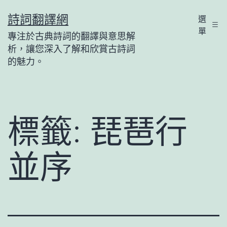
跳
詩詞翻譯網
選
至
單
專注於古典詩詞的翻譯與意思解
主
析，讓您深入了解和欣賞古詩詞
要
的魅力。
內
容
標籤:
琵琶行
並序