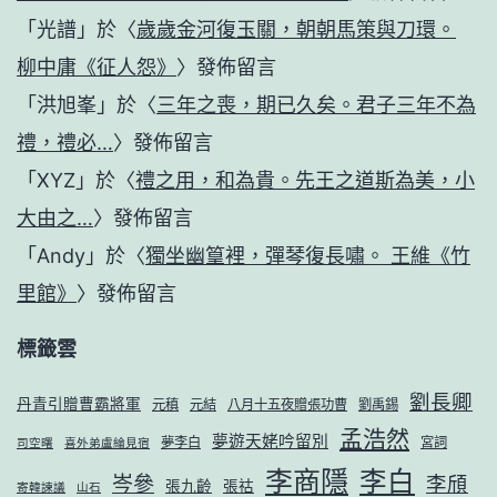
「
光譜
」於〈
歲歲金河復玉關，朝朝馬策與刀環。
柳中庸《征人怨》
〉發佈留言
「
洪旭峯
」於〈
三年之喪，期已久矣。君子三年不為
禮，禮必…
〉發佈留言
「
XYZ
」於〈
禮之用，和為貴。先王之道斯為美，小
大由之…
〉發佈留言
「
Andy
」於〈
獨坐幽篁裡，彈琴復長嘯。 王維《竹
里館》
〉發佈留言
標籤雲
劉長卿
丹青引贈曹霸將軍
元稹
元結
八月十五夜贈張功曹
劉禹錫
孟浩然
夢遊天姥吟留別
夢李白
宮詞
司空曙
喜外弟盧綸見宿
李商隱
李白
岑參
李頎
張九齡
張祜
寄韓諫議
山石