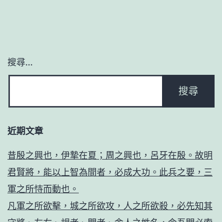
《琵
分
琶
頁
行
並
搜尋...
序
之
1》
近期文章
昔殷之興也，伊摯在夏；周之興也，呂牙在殷。故明
君賢將，能以上智為間者，必成大功。此兵之要，三
軍之所恃而動也。
凡軍之所欲擊，城之所欲攻，人之所欲殺，必先知其