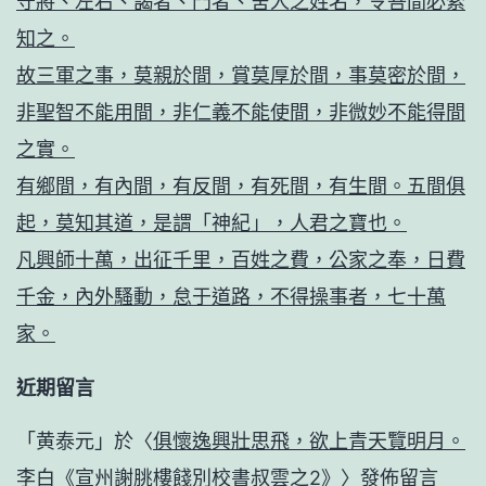
守將、左右、謁者、門者、舍人之姓名，令吾間必索
知之。
故三軍之事，莫親於間，賞莫厚於間，事莫密於間，
非聖智不能用間，非仁義不能使間，非微妙不能得間
之實。
有鄉間，有內間，有反間，有死間，有生間。五間俱
起，莫知其道，是謂「神紀」，人君之寶也。
凡興師十萬，出征千里，百姓之費，公家之奉，日費
千金，內外騷動，怠于道路，不得操事者，七十萬
家。
近期留言
「
黄泰元
」於〈
俱懷逸興壯思飛，欲上青天覽明月。
李白《宣州謝朓樓餞別校書叔雲之2》
〉發佈留言