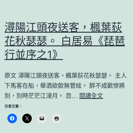
潯陽江頭夜送客，楓葉荻
花秋瑟瑟。 白居易《琵琶
行並序之1》
原文 潯陽江頭夜送客，楓葉荻花秋瑟瑟。 主人
下馬客在船，舉酒欲飲無管絃。 醉不成歡慘將
潯
別，別時茫茫江浸月。 忽…
閱讀全文
陽
分享文章：
江
頭