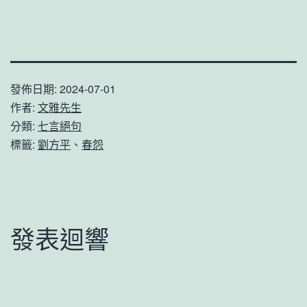
發佈日期:
2024-07-01
作者:
文雅先生
分類:
七言絕句
標籤:
劉方平
、
春怨
發表迴響