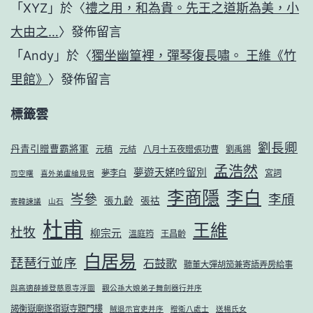
「
XYZ
」於〈
禮之用，和為貴。先王之道斯為美，小
大由之…
〉發佈留言
「
Andy
」於〈
獨坐幽篁裡，彈琴復長嘯。 王維《竹
里館》
〉發佈留言
標籤雲
劉長卿
丹青引贈曹霸將軍
元稹
元結
八月十五夜贈張功曹
劉禹錫
孟浩然
夢遊天姥吟留別
夢李白
宮詞
司空曙
喜外弟盧綸見宿
李商隱
李白
岑參
李頎
張九齡
張祜
寄韓諫議
山石
杜甫
王維
杜牧
柳宗元
溫庭筠
王昌齡
白居易
琵琶行並序
石鼓歌
聽董大彈胡笳兼寄語弄房給事
與高適薛據登慈恩寺浮圖
觀公孫大娘弟子舞劍器行并序
謁衡嶽廟遂宿嶽寺題門樓
賊退示官吏并序
贈衛八處士
送楊氏女