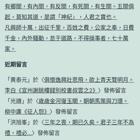
有鄉間，有內間，有反間，有死間，有生間。五間俱
起，莫知其道，是謂「神紀」，人君之寶也。
凡興師十萬，出征千里，百姓之費，公家之奉，日費
千金，內外騷動，怠于道路，不得操事者，七十萬
家。
近期留言
「
黄泰元
」於〈
俱懷逸興壯思飛，欲上青天覽明月。
李白《宣州謝朓樓餞別校書叔雲之2》
〉發佈留言
「
光譜
」於〈
歲歲金河復玉關，朝朝馬策與刀環。
柳中庸《征人怨》
〉發佈留言
「
洪旭峯
」於〈
三年之喪，期已久矣。君子三年不為
禮，禮必…
〉發佈留言