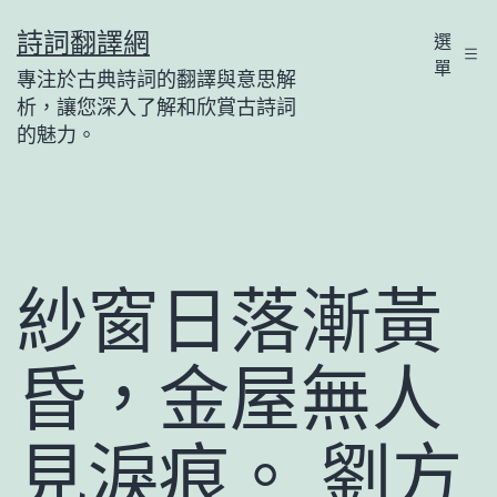
跳
詩詞翻譯網
選
至
單
專注於古典詩詞的翻譯與意思解
主
析，讓您深入了解和欣賞古詩詞
要
的魅力。
內
容
紗窗日落漸黃
昏，金屋無人
見淚痕。 劉方