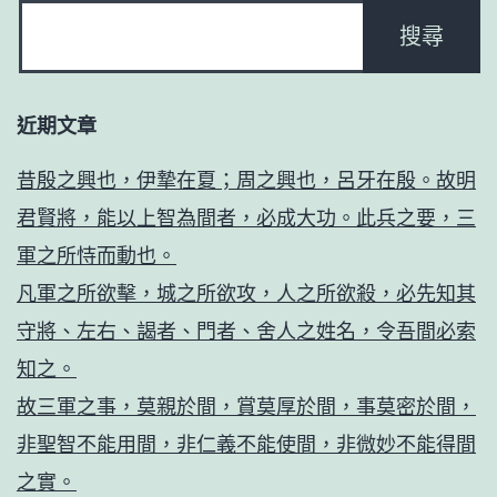
近期文章
昔殷之興也，伊摯在夏；周之興也，呂牙在殷。故明
君賢將，能以上智為間者，必成大功。此兵之要，三
軍之所恃而動也。
凡軍之所欲擊，城之所欲攻，人之所欲殺，必先知其
守將、左右、謁者、門者、舍人之姓名，令吾間必索
知之。
故三軍之事，莫親於間，賞莫厚於間，事莫密於間，
非聖智不能用間，非仁義不能使間，非微妙不能得間
之實。