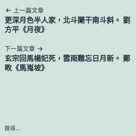
文
上一篇文章
更深月色半人家，北斗闌干南斗斜。 劉
章
方平《月夜》
導
下一篇文章
覽
玄宗回馬楊妃死，雲雨難忘日月新。 鄭
畋《馬嵬坡》
搜尋...