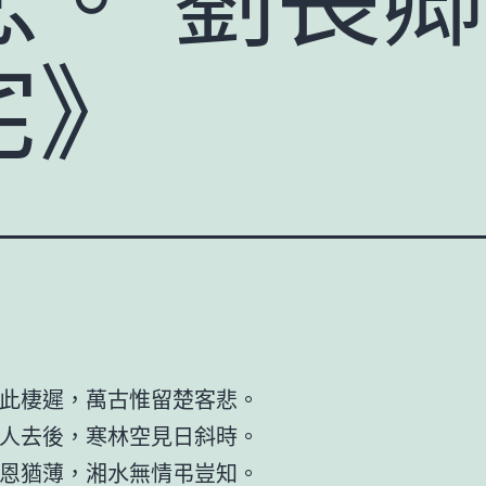
宅》
此棲遲，萬古惟留楚客悲。
人去後，寒林空見日斜時。
恩猶薄，湘水無情弔豈知。