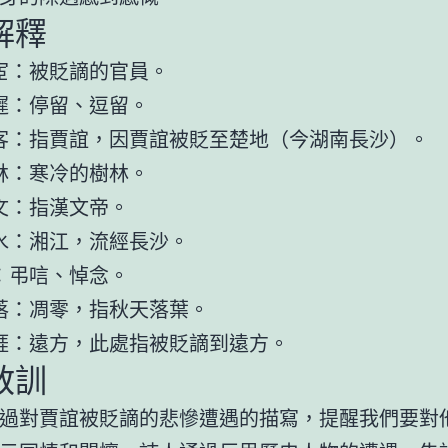
解釋
宦：被貶謫的官員。
遲：停留、逗留。
客：指賈誼，因賈誼被貶至楚地（今湖南長沙）。
林：寒冷的樹林。
文：指漢文帝。
水：湘江，流經長沙。
：弔唁、悼念。
落：凋零，指秋天落葉。
涯：遠方，此處指被貶謫到遠方。
教訓
過對賈誼被貶謫的悲慘遭遇的描寫，提醒我們要對