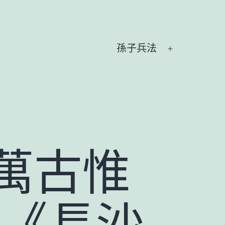
孫子兵法
開
啟
選
單
萬古惟
卿《長沙