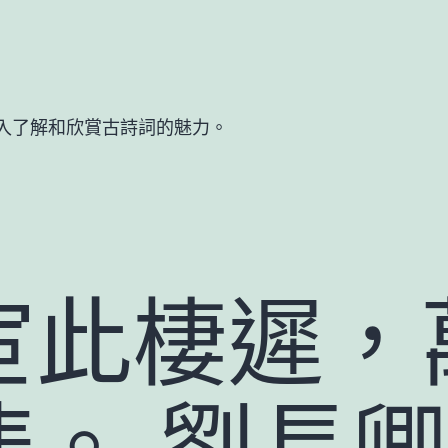
入了解和欣賞古詩詞的魅力。
宦此棲遲，
悲。 劉長