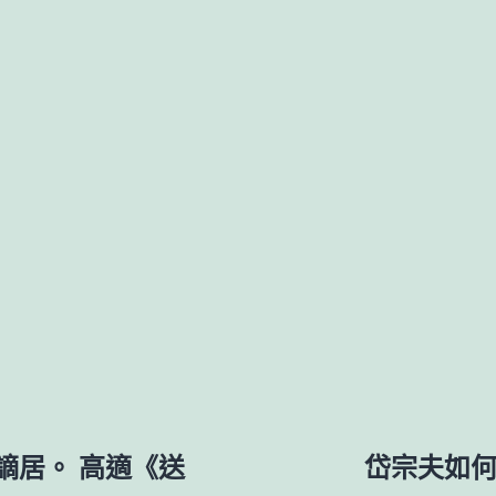
謫居。 高適《送
岱宗夫如何