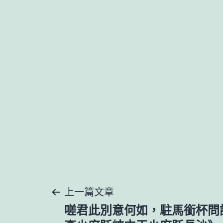
文
上一篇文章
嗟君此別意何如，駐馬銜杯問