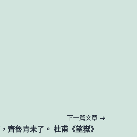
下一篇文章
，齊魯青未了。 杜甫《望嶽》