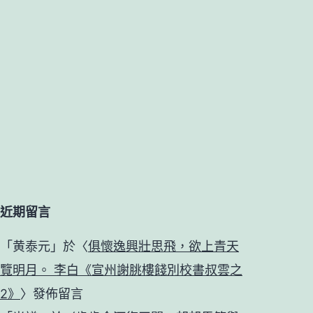
近期留言
「
黄泰元
」於〈
俱懷逸興壯思飛，欲上青天
覽明月。 李白《宣州謝朓樓餞別校書叔雲之
2》
〉發佈留言