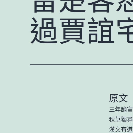
過賈誼
原文
三年謫宦
秋草獨尋
漢文有道