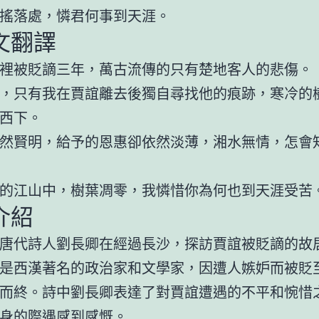
搖落處，憐君何事到天涯。
文翻譯
裡被貶謫三年，萬古流傳的只有楚地客人的悲傷。
，只有我在賈誼離去後獨自尋找他的痕跡，寒冷的
西下。
然賢明，給予的恩惠卻依然淡薄，湘水無情，怎會
的江山中，樹葉凋零，我憐惜你為何也到天涯受苦
介紹
唐代詩人劉長卿在經過長沙，探訪賈誼被貶謫的故
是西漢著名的政治家和文學家，因遭人嫉妒而被貶
而終。詩中劉長卿表達了對賈誼遭遇的不平和惋惜
身的際遇感到感慨。