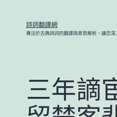
跳
至
主
詩詞翻譯網
要
專注於古典詩詞的翻譯與意思解析，讓您深
內
容
三年謫
留楚客