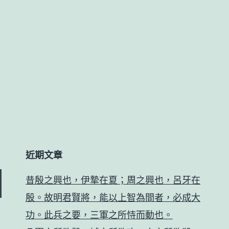
近期文章
昔殷之興也，伊摯在夏；周之興也，呂牙在
殷。故明君賢將，能以上智為間者，必成大
功。此兵之要，三軍之所恃而動也。