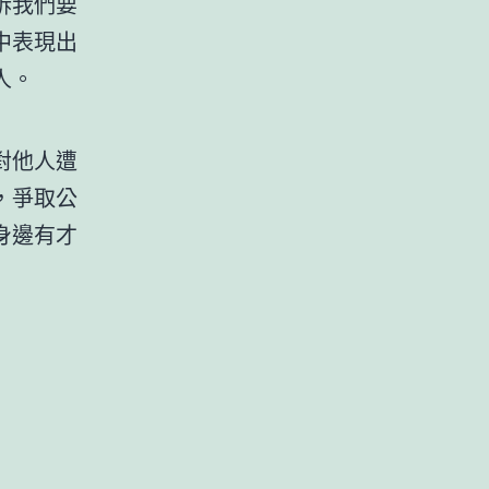
訴我們要
中表現出
人。
對他人遭
，爭取公
身邊有才