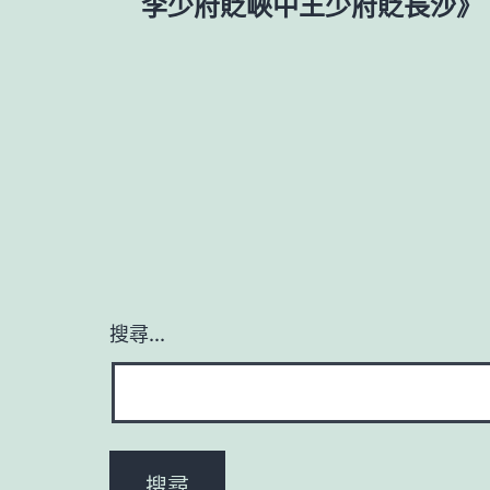
章
李少府貶峽中王少府貶長沙》
導
覽
搜尋...