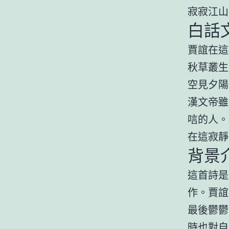
寂寂江山
白話
賈誼在這
秋草叢生
空見夕陽
漢文帝雖
唁的人。
在這寂靜
背景
這首詩是
作。賈誼
最後鬱鬱
時也對自