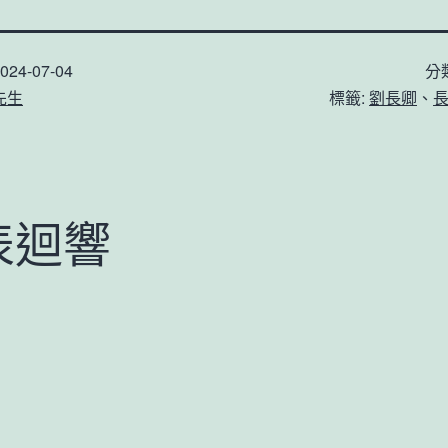
024-07-04
分
先生
標籤:
劉長卿
、
表迴響