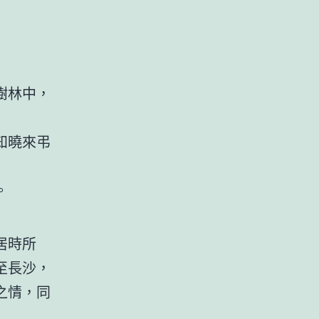
樹林中，
知曉來弔
。
居時所
至長沙，
之情，同