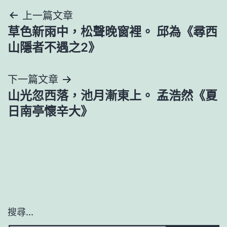
文
上一篇文章
草色新雨中，松聲晚窗裡。 邱為《尋西
章
山隱者不遇之2》
導
下一篇文章
覽
山光忽西落，池月漸東上。 孟浩然《夏
日南亭懷辛大》
搜尋...