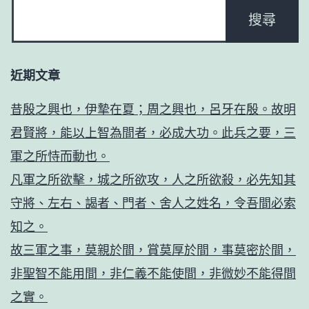
近期文章
昔殷之興也，伊摯在夏；周之興也，呂牙在殷。故明
君賢將，能以上智為間者，必成大功。此兵之要，三
軍之所恃而動也。
凡軍之所欲擊，城之所欲攻，人之所欲殺，必先知其
守將、左右、謁者、門者、舍人之姓名，令吾間必索
知之。
故三軍之事，莫親於間，賞莫厚於間，事莫密於間，
非聖智不能用間，非仁義不能使間，非微妙不能得間
之實。