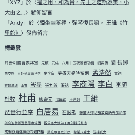
「
XYZ
」於〈
禮之用，和為貴。先王之道斯為美，小
大由之…
〉發佈留言
「
Andy
」於〈
獨坐幽篁裡，彈琴復長嘯。 王維《竹
里館》
〉發佈留言
標籤雲
劉長卿
丹青引贈曹霸將軍
元稹
元結
八月十五夜贈張功曹
劉禹錫
孟浩然
夢遊天姥吟留別
夢李白
宮詞
司空曙
喜外弟盧綸見宿
李商隱
李白
岑參
李頎
張九齡
張祜
寄韓諫議
山石
杜甫
王維
杜牧
柳宗元
溫庭筠
王昌齡
白居易
琵琶行並序
石鼓歌
聽董大彈胡笳兼寄語弄房給事
與高適薛據登慈恩寺浮圖
觀公孫大娘弟子舞劍器行并序
謁衡嶽廟遂宿嶽寺題門樓
賊退示官吏并序
贈衛八處士
送楊氏女