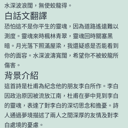
水深波浪闊，無使蛟龍得。
白話文翻譯
恐怕這不是你平生的靈魂，因為道路遙遠難以
測度。靈魂來時楓林青翠，靈魂回時關塞黑
暗。月光落下照滿屋梁，我還疑惑是否能看到
你的面容。水深波濤寬闊，希望你不被蛟龍所
傷害。
背景介紹
這首詩是杜甫為紀念他的朋友李白所作。李白
因政治原因被流放江南，杜甫在夢中見到李白
的靈魂，表達了對李白的深切思念和擔憂。詩
人通過夢境描述了兩人之間深厚的友情及對李
白處境的憂慮。