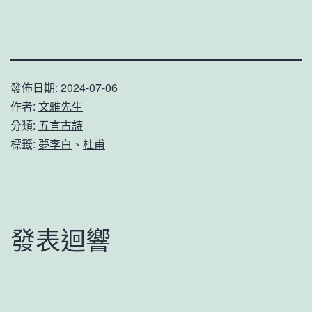
發佈日期:
2024-07-06
作者:
文雅先生
分類:
五言古詩
標籤:
夢李白
、
杜甫
發表迴響