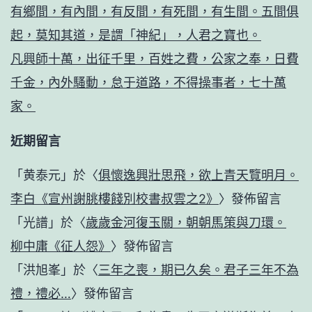
有鄉間，有內間，有反間，有死間，有生間。五間俱
起，莫知其道，是謂「神紀」，人君之寶也。
凡興師十萬，出征千里，百姓之費，公家之奉，日費
千金，內外騷動，怠于道路，不得操事者，七十萬
家。
近期留言
「
黄泰元
」於〈
俱懷逸興壯思飛，欲上青天覽明月。
李白《宣州謝朓樓餞別校書叔雲之2》
〉發佈留言
「
光譜
」於〈
歲歲金河復玉關，朝朝馬策與刀環。
柳中庸《征人怨》
〉發佈留言
「
洪旭峯
」於〈
三年之喪，期已久矣。君子三年不為
禮，禮必…
〉發佈留言