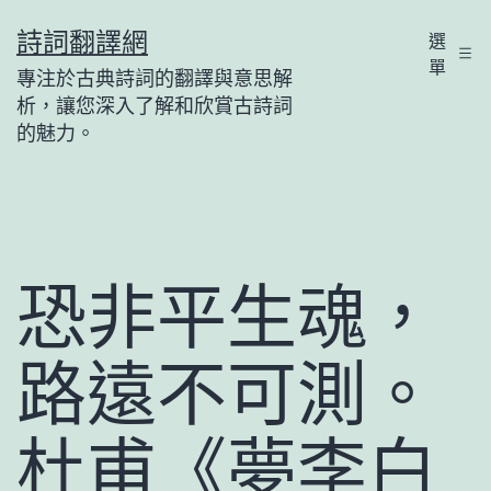
跳
詩詞翻譯網
選
至
單
專注於古典詩詞的翻譯與意思解
主
析，讓您深入了解和欣賞古詩詞
要
的魅力。
內
容
恐非平生魂，
路遠不可測。
杜甫《夢李白