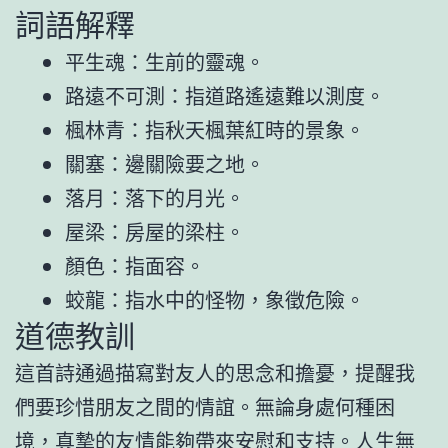
詞語解釋
平生魂：生前的靈魂。
路遠不可測：指道路遙遠難以測度。
楓林青：指秋天楓葉紅時的景象。
關塞：邊關險要之地。
落月：落下的月光。
屋梁：房屋的梁柱。
顏色：指面容。
蛟龍：指水中的怪物，象徵危險。
道德教訓
這首詩通過描寫對友人的思念和擔憂，提醒我
們要珍惜朋友之間的情誼。無論身處何種困
境，真摯的友情能夠帶來安慰和支持。人生無