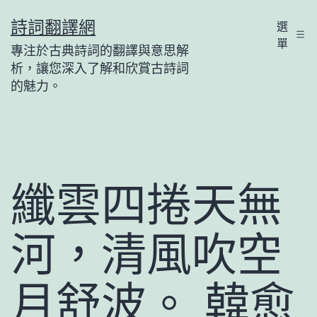
跳
詩詞翻譯網
選
至
單
專注於古典詩詞的翻譯與意思解
主
析，讓您深入了解和欣賞古詩詞
要
的魅力。
內
容
纖雲四捲天無
河，清風吹空
月舒波。 韓愈