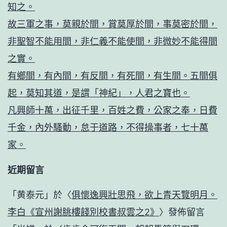
知之。
故三軍之事，莫親於間，賞莫厚於間，事莫密於間，
非聖智不能用間，非仁義不能使間，非微妙不能得間
之實。
有鄉間，有內間，有反間，有死間，有生間。五間俱
起，莫知其道，是謂「神紀」，人君之寶也。
凡興師十萬，出征千里，百姓之費，公家之奉，日費
千金，內外騷動，怠于道路，不得操事者，七十萬
家。
近期留言
「
黄泰元
」於〈
俱懷逸興壯思飛，欲上青天覽明月。
李白《宣州謝朓樓餞別校書叔雲之2》
〉發佈留言