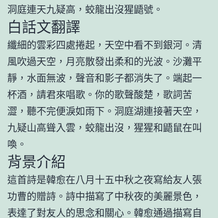
洞庭連天九疑高，蛟龍出沒猩鼯號。
白話文翻譯
纖細的雲彩四處捲起，天空中看不到銀河。清
風吹過天空，月亮散發出柔和的光波。沙灘平
靜，水面無波，聲音和影子都消失了。端起一
杯酒，請君來唱歌。你的歌聲酸楚，歌詞苦
澀，聽不完便淚如雨下。洞庭湖連接著天空，
九疑山高聳入雲，蛟龍出沒，猩猩和鼯鼠在叫
喚。
背景介紹
這首詩是韓愈在八月十五中秋之夜寫給友人張
功曹的贈詩。詩中描寫了中秋夜的美麗景色，
表達了對友人的思念和關心。韓愈通過描寫自