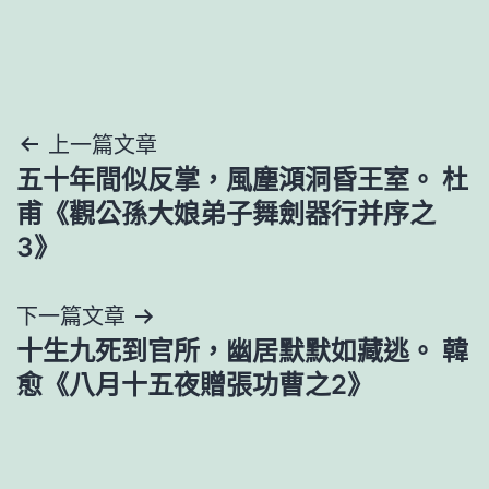
文
上一篇文章
五十年間似反掌，風塵澒洞昏王室。 杜
章
甫《觀公孫大娘弟子舞劍器行并序之
導
3》
覽
下一篇文章
十生九死到官所，幽居默默如藏逃。 韓
愈《八月十五夜贈張功曹之2》