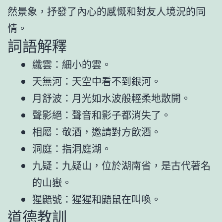
然景象，抒發了內心的感慨和對友人境況的同
情。
詞語解釋
纖雲：細小的雲。
天無河：天空中看不到銀河。
月舒波：月光如水波般輕柔地散開。
聲影絕：聲音和影子都消失了。
相屬：敬酒，邀請對方飲酒。
洞庭：指洞庭湖。
九疑：九疑山，位於湖南省，是古代著名
的山嶽。
猩鼯號：猩猩和鼯鼠在叫喚。
道德教訓