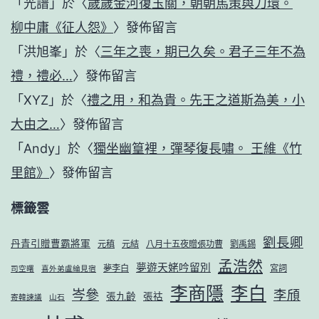
「
光譜
」於〈
歲歲金河復玉關，朝朝馬策與刀環。
柳中庸《征人怨》
〉發佈留言
「
洪旭峯
」於〈
三年之喪，期已久矣。君子三年不為
禮，禮必…
〉發佈留言
「
XYZ
」於〈
禮之用，和為貴。先王之道斯為美，小
大由之…
〉發佈留言
「
Andy
」於〈
獨坐幽篁裡，彈琴復長嘯。 王維《竹
里館》
〉發佈留言
標籤雲
劉長卿
丹青引贈曹霸將軍
元稹
元結
八月十五夜贈張功曹
劉禹錫
孟浩然
夢遊天姥吟留別
夢李白
宮詞
司空曙
喜外弟盧綸見宿
李商隱
李白
岑參
李頎
張九齡
張祜
寄韓諫議
山石