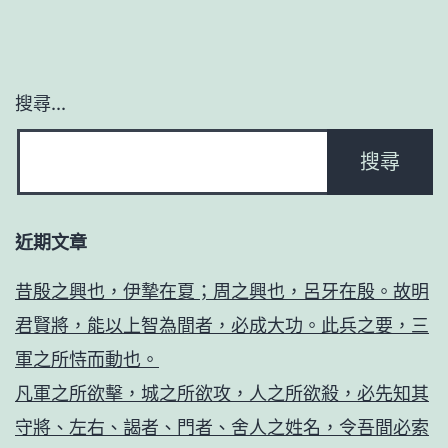
搜尋...
近期文章
昔殷之興也，伊摯在夏；周之興也，呂牙在殷。故明
君賢將，能以上智為間者，必成大功。此兵之要，三
軍之所恃而動也。
凡軍之所欲擊，城之所欲攻，人之所欲殺，必先知其
守將、左右、謁者、門者、舍人之姓名，令吾間必索