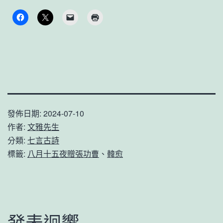
發佈日期:
2024-07-10
作者:
文雅先生
分類:
七言古詩
標籤:
八月十五夜贈張功曹
、
韓愈
發表迴響