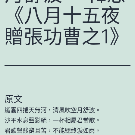
《八月十五夜
贈張功曹之1》
原文
纖雲四捲天無河，清風吹空月舒波。
沙平水息聲影絕，一杯相屬君當歌。
君歌聲酸辭且苦，不能聽終淚如雨。