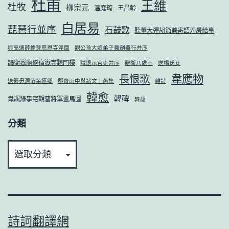
杜甫
王維
杜牧
柳宗元
溫庭筠
王昌齡
白居易
琵琶行並序
石鼓歌
聽董大彈胡笳兼寄語弄房給事
與高適薛據登慈恩寺浮圖
觀公孫大娘弟子舞劍器行并序
謁衡嶽廟遂宿嶽寺題門樓
賊退示官吏并序
贈衛八處士
送楊氏女
韋應物
長恨歌
送綦毋潛落第還鄉
郡齋雨中與諸文士燕集
雜詩
韓愈
韓碑
韋諷錄事宅觀曹將軍畫馬圖
韓翃
分類
分
類
詩詞翻譯網