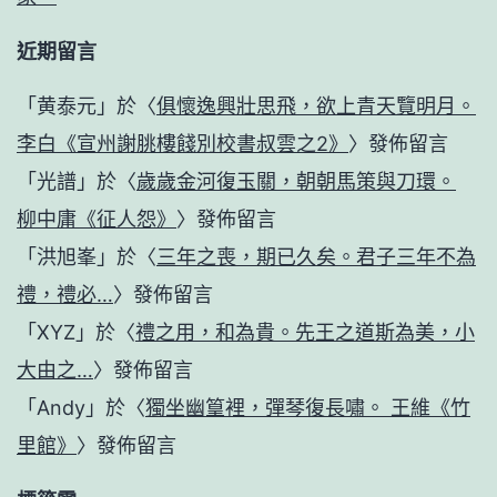
近期留言
「
黄泰元
」於〈
俱懷逸興壯思飛，欲上青天覽明月。
李白《宣州謝朓樓餞別校書叔雲之2》
〉發佈留言
「
光譜
」於〈
歲歲金河復玉關，朝朝馬策與刀環。
柳中庸《征人怨》
〉發佈留言
「
洪旭峯
」於〈
三年之喪，期已久矣。君子三年不為
禮，禮必…
〉發佈留言
「
XYZ
」於〈
禮之用，和為貴。先王之道斯為美，小
大由之…
〉發佈留言
「
Andy
」於〈
獨坐幽篁裡，彈琴復長嘯。 王維《竹
里館》
〉發佈留言