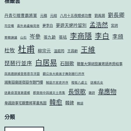
標籤雲
劉長卿
丹青引贈曹霸將軍
元稹
元結
八月十五夜贈張功曹
劉禹錫
孟浩然
夢遊天姥吟留別
夢李白
宮詞
司空曙
喜外弟盧綸見宿
李商隱
李白
岑參
李頎
張九齡
張祜
寄韓諫議
山石
杜甫
王維
杜牧
柳宗元
溫庭筠
王昌齡
白居易
琵琶行並序
石鼓歌
聽董大彈胡笳兼寄語弄房給事
與高適薛據登慈恩寺浮圖
觀公孫大娘弟子舞劍器行并序
謁衡嶽廟遂宿嶽寺題門樓
賊退示官吏并序
贈衛八處士
送楊氏女
韋應物
長恨歌
送綦毋潛落第還鄉
郡齋雨中與諸文士燕集
雜詩
韓愈
韓碑
韋諷錄事宅觀曹將軍畫馬圖
韓翃
分類
分