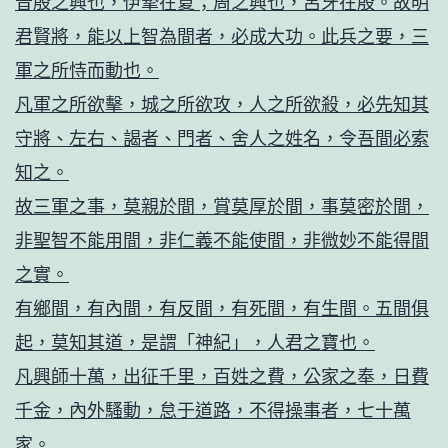
昔殷之興也，伊摯在夏；周之興也，呂牙在殷。故明
君賢將，能以上智為間者，必成大功。此兵之要，三
軍之所恃而動也。
凡軍之所欲擊，城之所欲攻，人之所欲殺，必先知其
守將、左右、謁者、門者、舍人之姓名，令吾間必索
知之。
故三軍之事，莫親於間，賞莫厚於間，事莫密於間，
非聖智不能用間，非仁義不能使間，非微妙不能得間
之實。
有鄉間，有內間，有反間，有死間，有生間。五間俱
起，莫知其道，是謂「神紀」，人君之寶也。
凡興師十萬，出征千里，百姓之費，公家之奉，日費
千金，內外騷動，怠于道路，不得操事者，七十萬
家。