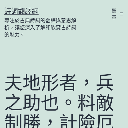
跳
詩詞翻譯網
選
至
單
專注於古典詩詞的翻譯與意思解
主
析，讓您深入了解和欣賞古詩詞
要
的魅力。
內
容
夫地形者，兵
之助也。料敵
制勝，計險厄