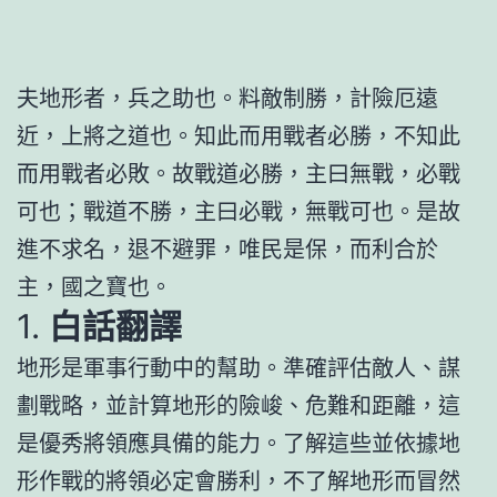
夫地形者，兵之助也。料敵制勝，計險厄遠
近，上將之道也。知此而用戰者必勝，不知此
而用戰者必敗。故戰道必勝，主曰無戰，必戰
可也；戰道不勝，主曰必戰，無戰可也。是故
進不求名，退不避罪，唯民是保，而利合於
主，國之寶也。
1.
白話翻譯
地形是軍事行動中的幫助。準確評估敵人、謀
劃戰略，並計算地形的險峻、危難和距離，這
是優秀將領應具備的能力。了解這些並依據地
形作戰的將領必定會勝利，不了解地形而冒然