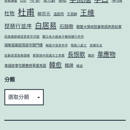
張九齡
張祜
寄韓諫議
山石
杜甫
王維
杜牧
柳宗元
溫庭筠
王昌齡
白居易
琵琶行並序
石鼓歌
聽董大彈胡笳兼寄語弄房給事
與高適薛據登慈恩寺浮圖
觀公孫大娘弟子舞劍器行并序
謁衡嶽廟遂宿嶽寺題門樓
賊退示官吏并序
贈衛八處士
送楊氏女
韋應物
長恨歌
送綦毋潛落第還鄉
郡齋雨中與諸文士燕集
雜詩
韓愈
韓碑
韋諷錄事宅觀曹將軍畫馬圖
韓翃
分類
分
類