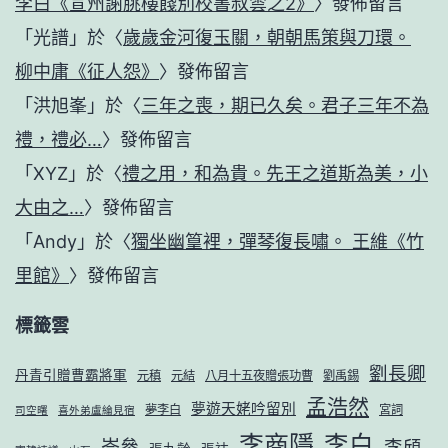
李白《宣州謝朓樓餞別校書叔雲之2》
〉發佈留言
「
光譜
」於〈
歲歲金河復玉關，朝朝馬策與刀環。
柳中庸《征人怨》
〉發佈留言
「
洪旭峯
」於〈
三年之喪，期已久矣。君子三年不為
禮，禮必…
〉發佈留言
「
XYZ
」於〈
禮之用，和為貴。先王之道斯為美，小
大由之…
〉發佈留言
「
Andy
」於〈
獨坐幽篁裡，彈琴復長嘯。 王維《竹
里館》
〉發佈留言
標籤雲
劉長卿
丹青引贈曹霸將軍
元稹
元結
八月十五夜贈張功曹
劉禹錫
孟浩然
夢遊天姥吟留別
夢李白
宮詞
司空曙
喜外弟盧綸見宿
李商隱
李白
岑參
李頎