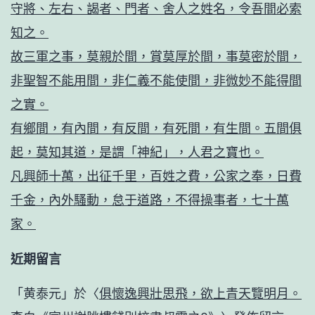
守將、左右、謁者、門者、舍人之姓名，令吾間必索
知之。
故三軍之事，莫親於間，賞莫厚於間，事莫密於間，
非聖智不能用間，非仁義不能使間，非微妙不能得間
之實。
有鄉間，有內間，有反間，有死間，有生間。五間俱
起，莫知其道，是謂「神紀」，人君之寶也。
凡興師十萬，出征千里，百姓之費，公家之奉，日費
千金，內外騷動，怠于道路，不得操事者，七十萬
家。
近期留言
「
黄泰元
」於〈
俱懷逸興壯思飛，欲上青天覽明月。