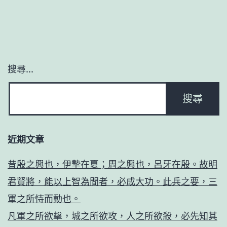
搜尋...
近期文章
昔殷之興也，伊摯在夏；周之興也，呂牙在殷。故明
君賢將，能以上智為間者，必成大功。此兵之要，三
軍之所恃而動也。
凡軍之所欲擊，城之所欲攻，人之所欲殺，必先知其