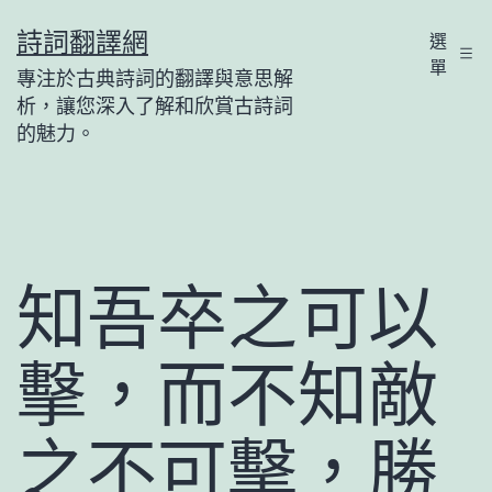
跳
詩詞翻譯網
選
至
單
專注於古典詩詞的翻譯與意思解
主
析，讓您深入了解和欣賞古詩詞
要
的魅力。
內
容
知吾卒之可以
擊，而不知敵
之不可擊，勝