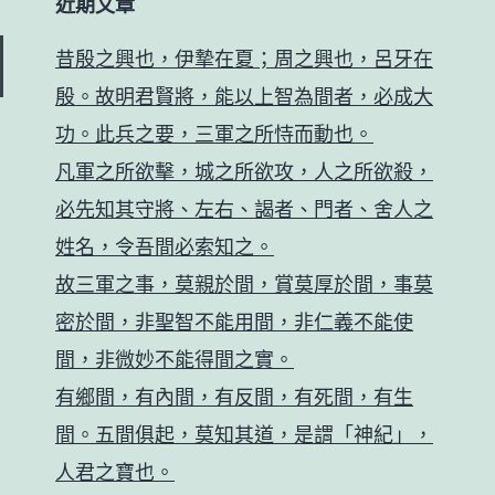
近期文章
昔殷之興也，伊摯在夏；周之興也，呂牙在
殷。故明君賢將，能以上智為間者，必成大
功。此兵之要，三軍之所恃而動也。
凡軍之所欲擊，城之所欲攻，人之所欲殺，
必先知其守將、左右、謁者、門者、舍人之
姓名，令吾間必索知之。
故三軍之事，莫親於間，賞莫厚於間，事莫
密於間，非聖智不能用間，非仁義不能使
間，非微妙不能得間之實。
有鄉間，有內間，有反間，有死間，有生
間。五間俱起，莫知其道，是謂「神紀」，
人君之寶也。