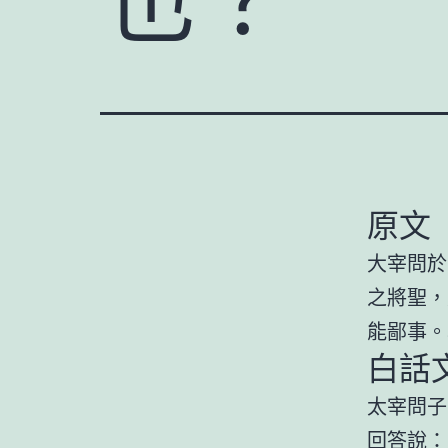
原文
大宰問於
之將聖，
能鄙事。
白話
太宰問子
回答說：