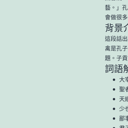
藝。」孔
會做很多
背景
這段話出
禽是孔子
題。子貢
詞語
大
聖
天
少
鄙
君