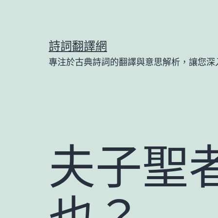
跳
至
主
詩詞翻譯網
要
專注於古典詩詞的翻譯與意思解析，讓您深
內
容
夫子聖
也？