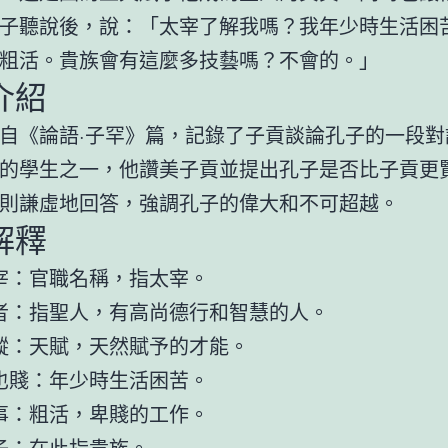
子聽說後，說：「太宰了解我嗎？我年少時生活困
粗活。貴族會有這麼多技藝嗎？不會的。」
介紹
自《論語·子罕》篇，記錄了子貢談論孔子的一段對
的學生之一，他讚美子貢並提出孔子是否比子貢更
則謙虛地回答，強調孔子的偉大和不可超越。
解釋
宰：官職名稱，指太宰。
者：指聖人，有高尚德行和智慧的人。
縱：天賦，天然賦予的才能。
也賤：年少時生活困苦。
事：粗活，卑賤的工作。
子：在此指貴族。