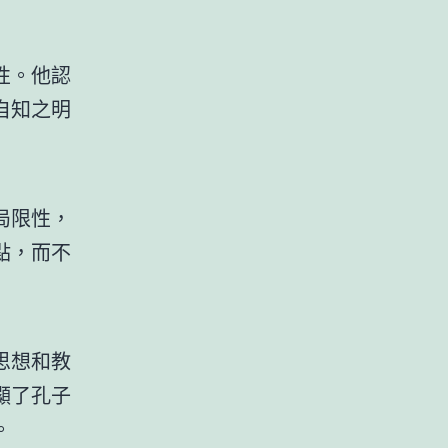
性。他認
自知之明
局限性，
點，而不
思想和教
顯了孔子
。