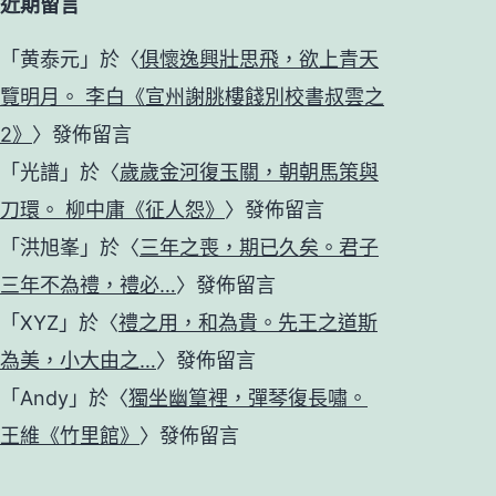
近期留言
「
黄泰元
」於〈
俱懷逸興壯思飛，欲上青天
覽明月。 李白《宣州謝朓樓餞別校書叔雲之
2》
〉發佈留言
「
光譜
」於〈
歲歲金河復玉關，朝朝馬策與
刀環。 柳中庸《征人怨》
〉發佈留言
「
洪旭峯
」於〈
三年之喪，期已久矣。君子
三年不為禮，禮必…
〉發佈留言
「
XYZ
」於〈
禮之用，和為貴。先王之道斯
為美，小大由之…
〉發佈留言
「
Andy
」於〈
獨坐幽篁裡，彈琴復長嘯。
王維《竹里館》
〉發佈留言