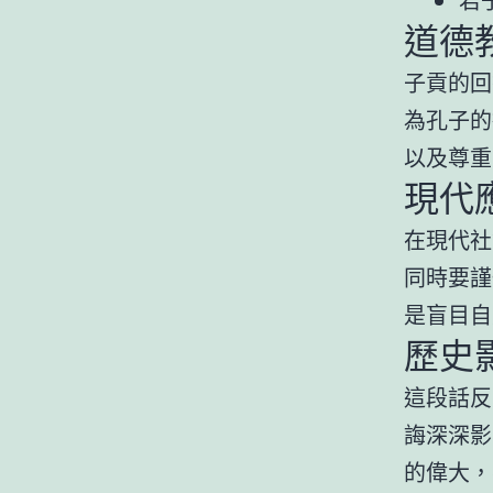
道德
子貢的回
為孔子的
以及尊重
現代
在現代社
同時要謹
是盲目自
歷史
這段話反
誨深深影
的偉大，