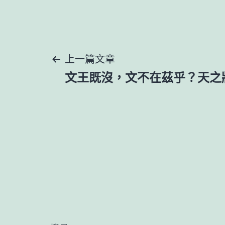
文
上一篇文章
文王既沒，文不在茲乎？天之
章
導
覽