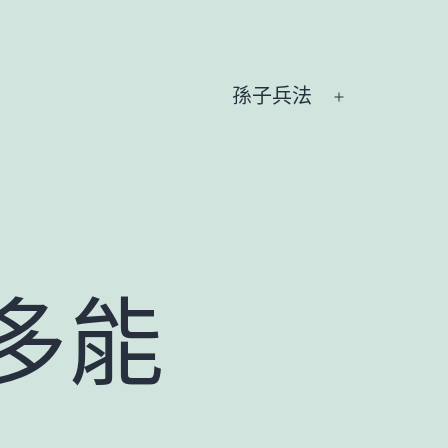
孫子兵法
開
啟
選
單
多能