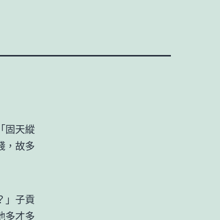
「固天縱
賤，故多
？」子貢
他多才多