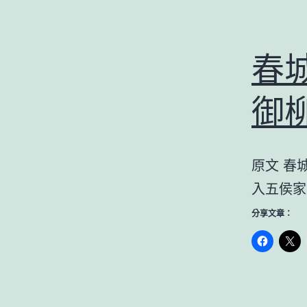
春
御
原文 春
入五侯家
分享文章：