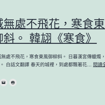
城無處不飛花，寒食東
柳斜。 韓翃《寒食》
城無處不飛花，寒食東風御柳斜。 日暮漢宮傳蠟燭
。 白話文翻譯 春天的城裡，到處都飄著花…
閱讀