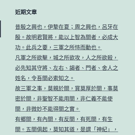
近期文章
昔殷之興也，伊摯在夏；周之興也，呂牙在
殷。故明君賢將，能以上智為間者，必成大
功。此兵之要，三軍之所恃而動也。
凡軍之所欲擊，城之所欲攻，人之所欲殺，
必先知其守將、左右、謁者、門者、舍人之
姓名，令吾間必索知之。
故三軍之事，莫親於間，賞莫厚於間，事莫
密於間，非聖智不能用間，非仁義不能使
間，非微妙不能得間之實。
有鄉間，有內間，有反間，有死間，有生
間。五間俱起，莫知其道，是謂「神紀」，