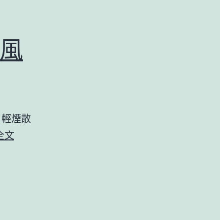
風
，輕煙散
春
全文
城
無
處
不
飛