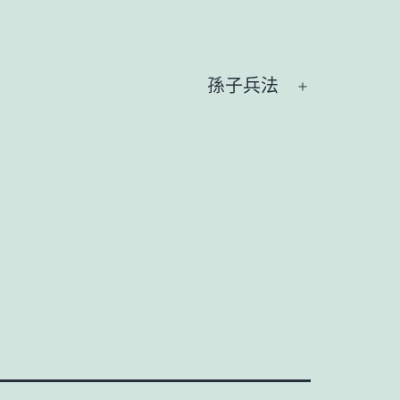
孫子兵法
開
啟
選
單