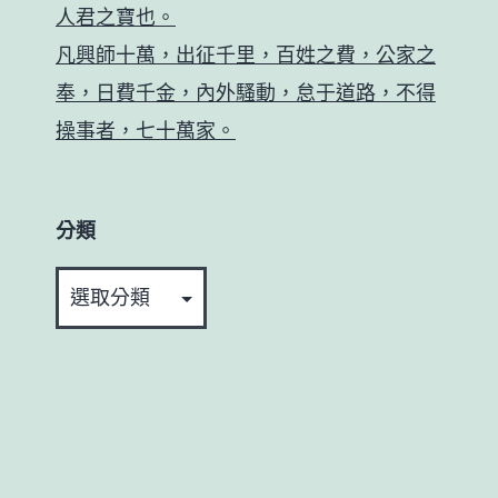
人君之寶也。
凡興師十萬，出征千里，百姓之費，公家之
奉，日費千金，內外騷動，怠于道路，不得
操事者，七十萬家。
分類
分
類