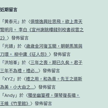
近期留言
「
黄泰元
」於〈
俱懷逸興壯思飛，欲上青天
覽明月。 李白《宣州謝朓樓餞別校書叔雲之
2》
〉發佈留言
「
光譜
」於〈
歲歲金河復玉關，朝朝馬策與
刀環。 柳中庸《征人怨》
〉發佈留言
「
洪旭峯
」於〈
三年之喪，期已久矣。君子
三年不為禮，禮必…
〉發佈留言
「
XYZ
」於〈
禮之用，和為貴。先王之道斯
為美，小大由之…
〉發佈留言
「
Andy
」於〈
獨坐幽篁裡，彈琴復長嘯。
王維《竹里館》
〉發佈留言