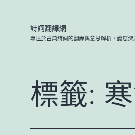
跳
至
主
詩詞翻譯網
要
專注於古典詩詞的翻譯與意思解析，讓您深
內
容
標籤:
寒