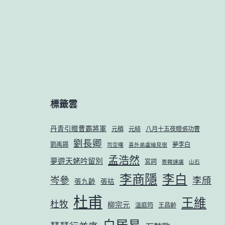
標籤雲
丹青引贈曹霸將軍
元稹
元結
八月十五夜贈張功曹
劉長卿
劉禹錫
夢李白
司空曙
喜外弟盧綸見宿
孟浩然
夢遊天姥吟留別
宮詞
寄韓諫議
山石
李商隱
李白
岑參
李頎
張九齡
張祜
杜甫
王維
杜牧
柳宗元
溫庭筠
王昌齡