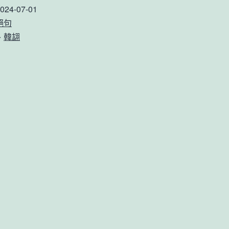
024-07-01
絕句
、
韓翃