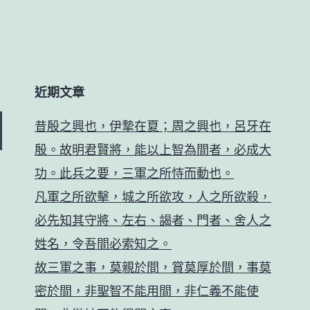
近期文章
昔殷之興也，伊摯在夏；周之興也，呂牙在
殷。故明君賢將，能以上智為間者，必成大
功。此兵之要，三軍之所恃而動也。
凡軍之所欲擊，城之所欲攻，人之所欲殺，
必先知其守將、左右、謁者、門者、舍人之
姓名，令吾間必索知之。
故三軍之事，莫親於間，賞莫厚於間，事莫
密於間，非聖智不能用間，非仁義不能使