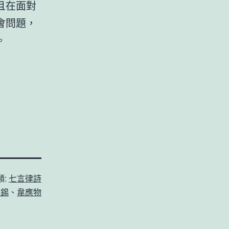
且在面對
會問題，
。
類:
七言律詩
元錫
、
韋應物