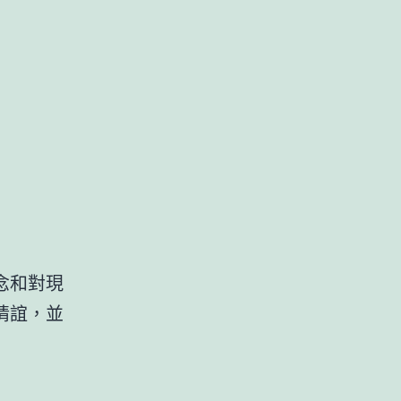
念和對現
情誼，並