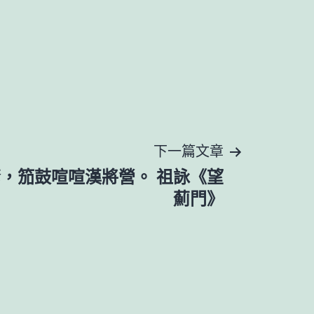
下一篇文章
，笳鼓喧喧漢將營。 祖詠《望
薊門》