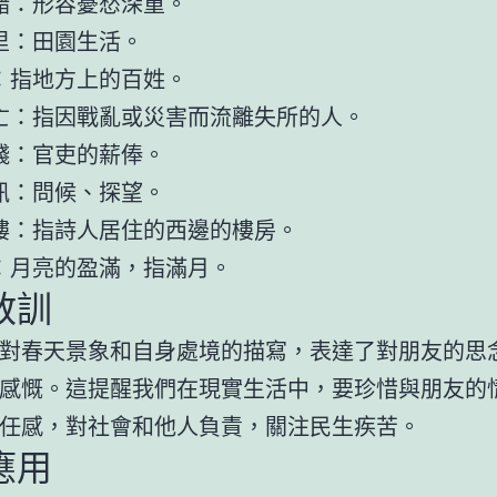
黯：形容憂愁深重。
里：田園生活。
：指地方上的百姓。
亡：指因戰亂或災害而流離失所的人。
錢：官吏的薪俸。
訊：問候、探望。
樓：指詩人居住的西邊的樓房。
：月亮的盈滿，指滿月。
教訓
對春天景象和自身處境的描寫，表達了對朋友的思
感慨。這提醒我們在現實生活中，要珍惜與朋友的
任感，對社會和他人負責，關注民生疾苦。
應用