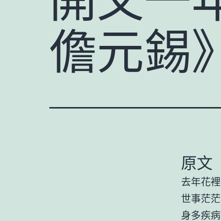
儋元錫
原文
去年花裡
世事茫茫
身多疾病