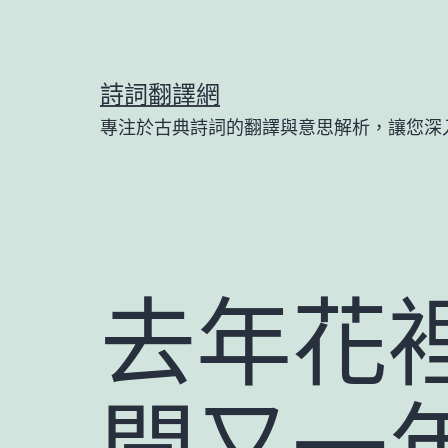
跳
至
主
詩詞翻譯網
要
專注於古典詩詞的翻譯與意思解析，讓您深
內
容
去年花
開又一