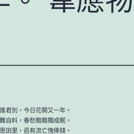
》
逢君別，今日花開又一年。
難自料，春愁黯黯獨成眠。
思田里，邑有流亡愧俸錢。