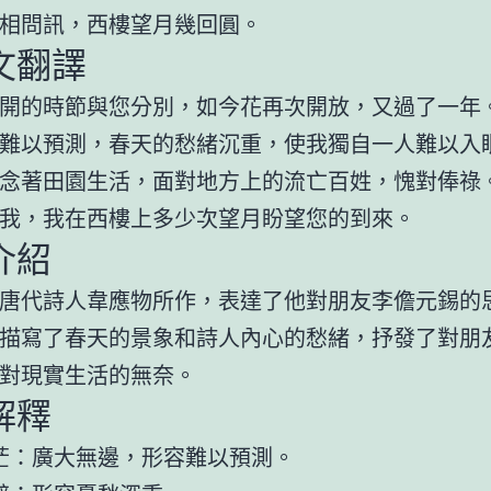
相問訊，西樓望月幾回圓。
文翻譯
開的時節與您分別，如今花再次開放，又過了一年
難以預測，春天的愁緒沉重，使我獨自一人難以入
念著田園生活，面對地方上的流亡百姓，愧對俸祿
我，我在西樓上多少次望月盼望您的到來。
介紹
唐代詩人韋應物所作，表達了他對朋友李儋元錫的
描寫了春天的景象和詩人內心的愁緒，抒發了對朋
對現實生活的無奈。
解釋
茫：廣大無邊，形容難以預測。