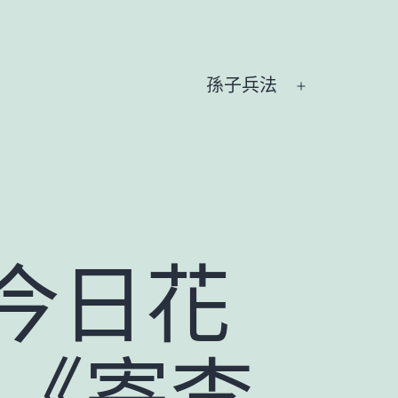
孫子兵法
開
啟
選
單
今日花
物《寄李