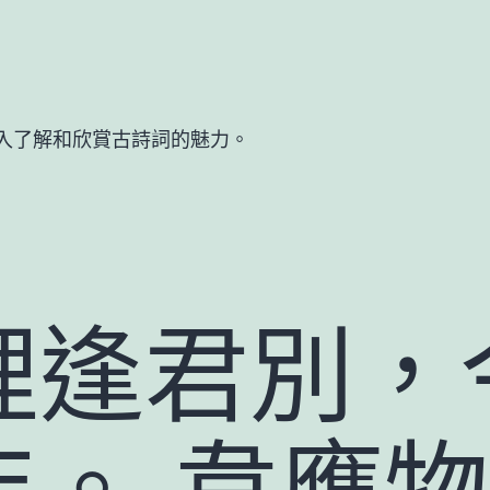
入了解和欣賞古詩詞的魅力。
裡逢君別，
年。 韋應