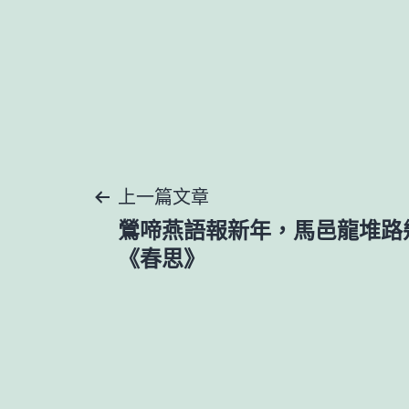
文
上一篇文章
鶯啼燕語報新年，馬邑龍堆路
章
《春思》
導
覽