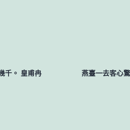
幾千。 皇甫冉
燕臺一去客心驚