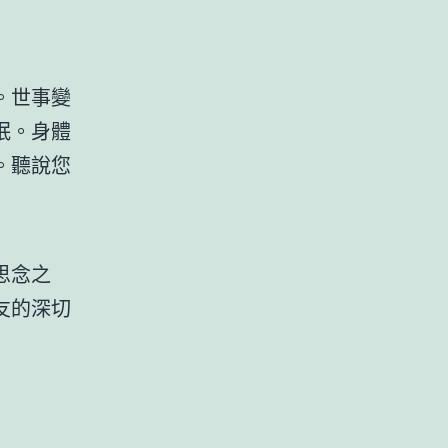
。世事變
眠。身體
。聽說您
思念之
友的深切