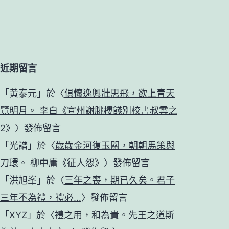
近期留言
「
黄泰元
」於〈
俱懷逸興壯思飛，欲上青天
覽明月。 李白《宣州謝朓樓餞別校書叔雲之
2》
〉發佈留言
「
光譜
」於〈
歲歲金河復玉關，朝朝馬策與
刀環。 柳中庸《征人怨》
〉發佈留言
「
洪旭峯
」於〈
三年之喪，期已久矣。君子
三年不為禮，禮必…
〉發佈留言
「
XYZ
」於〈
禮之用，和為貴。先王之道斯