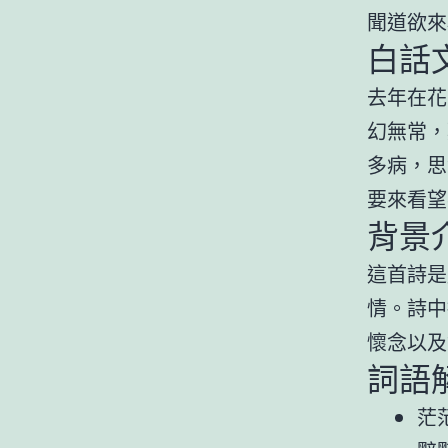
聞道欲來
白話
去年在花
幻無常，
多病，思
要來看望
背景
這首詩是
情。詩中
懷念以及
詞語
茫