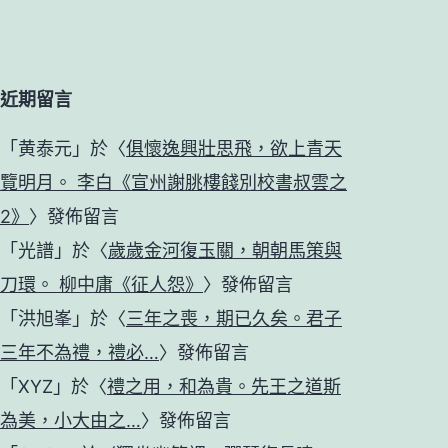
近期留言
「
黄泰元
」於〈
俱懷逸興壯思飛，欲上青天
覽明月。 李白《宣州謝朓樓餞別校書叔雲之
2》
〉發佈留言
「
光譜
」於〈
歲歲金河復玉關，朝朝馬策與
刀環。 柳中庸《征人怨》
〉發佈留言
「
洪旭峯
」於〈
三年之喪，期已久矣。君子
三年不為禮，禮必…
〉發佈留言
「
XYZ
」於〈
禮之用，和為貴。先王之道斯
為美，小大由之…
〉發佈留言