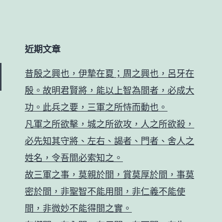
近期文章
昔殷之興也，伊摯在夏；周之興也，呂牙在
殷。故明君賢將，能以上智為間者，必成大
功。此兵之要，三軍之所恃而動也。
凡軍之所欲擊，城之所欲攻，人之所欲殺，
必先知其守將、左右、謁者、門者、舍人之
姓名，令吾間必索知之。
故三軍之事，莫親於間，賞莫厚於間，事莫
密於間，非聖智不能用間，非仁義不能使
間，非微妙不能得間之實。