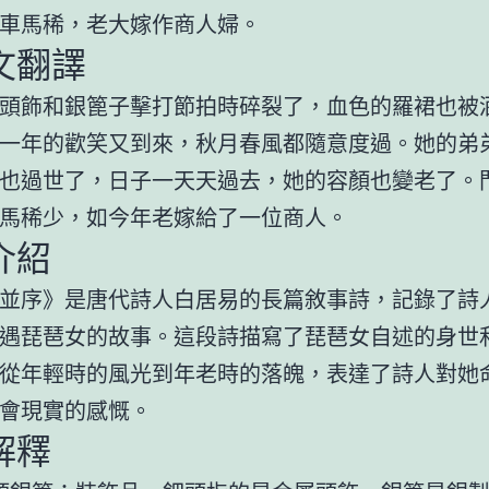
車馬稀，老大嫁作商人婦。
文翻譯
頭飾和銀篦子擊打節拍時碎裂了，血色的羅裙也被
一年的歡笑又到來，秋月春風都隨意度過。她的弟
也過世了，日子一天天過去，她的容顏也變老了。
馬稀少，如今年老嫁給了一位商人。
介紹
並序》是唐代詩人白居易的長篇敘事詩，記錄了詩
遇琵琶女的故事。這段詩描寫了琵琶女自述的身世
從年輕時的風光到年老時的落魄，表達了詩人對她
會現實的感慨。
解釋