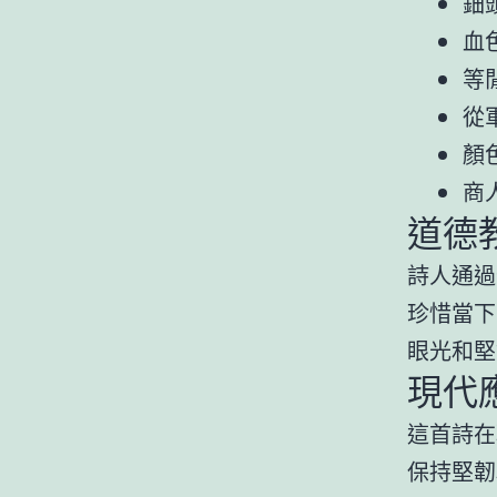
鈿
血
等
從
顏
商
道德
詩人通過
珍惜當下
眼光和堅
現代
這首詩在
保持堅韌