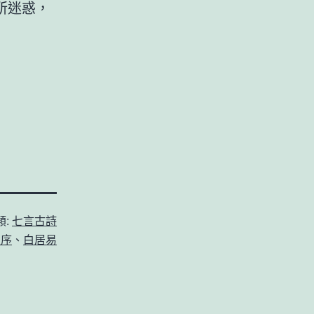
所迷惑，
類:
七言古詩
並序
、
白居易