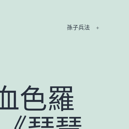
孫子兵法
開
啟
選
單
血色羅
易《琵琶