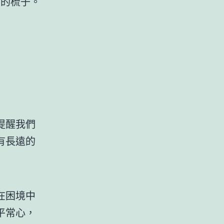
製的梳子。
提醒我們
有長遠的
在困境中
平常心，