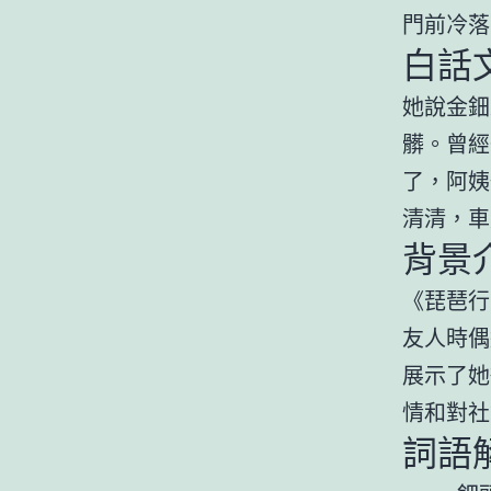
門前冷落
白話
她說金鈿
髒。曾經
了，阿姨
清清，車
背景
《琵琶行
友人時偶
展示了她
情和對社
詞語