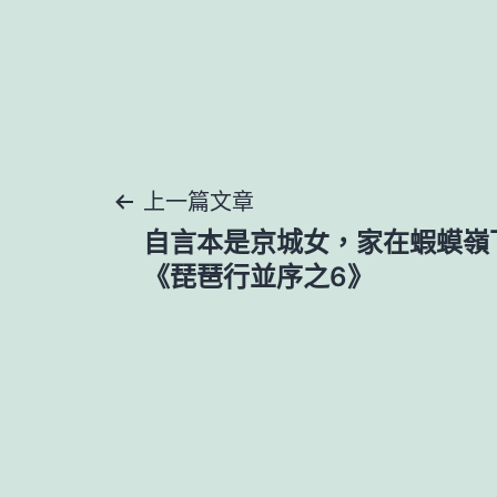
文
上一篇文章
自言本是京城女，家在蝦蟆嶺
章
《琵琶行並序之6》
導
覽