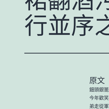
行並序
原文
鈿頭銀篦
今年歡笑
弟走從軍