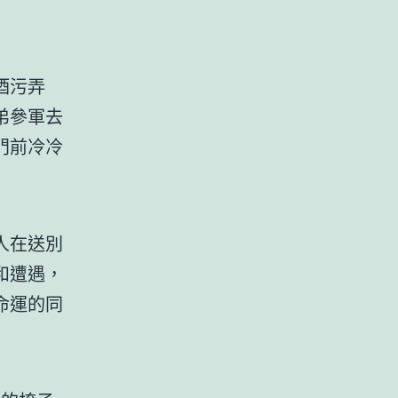
酒污弄
弟參軍去
門前冷冷
人在送別
和遭遇，
命運的同