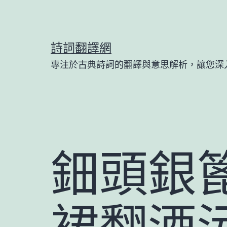
跳
至
主
詩詞翻譯網
要
專注於古典詩詞的翻譯與意思解析，讓您深
內
容
鈿頭銀
裙翻酒