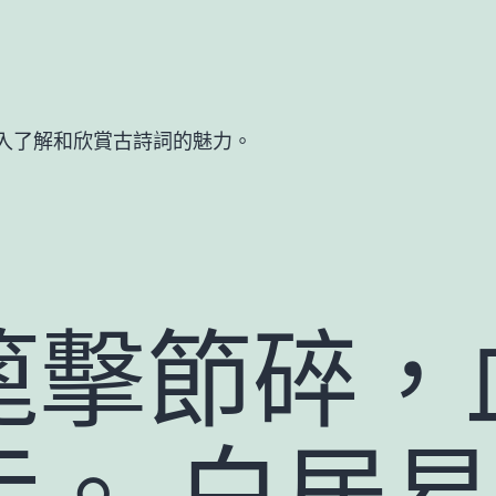
入了解和欣賞古詩詞的魅力。
篦擊節碎，
污。 白居