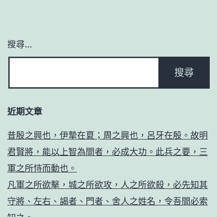
搜尋...
近期文章
昔殷之興也，伊摯在夏；周之興也，呂牙在殷。故明
君賢將，能以上智為間者，必成大功。此兵之要，三
軍之所恃而動也。
凡軍之所欲擊，城之所欲攻，人之所欲殺，必先知其
守將、左右、謁者、門者、舍人之姓名，令吾間必索