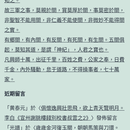
知之。
故三軍之事，莫親於間，賞莫厚於間，事莫密於間，
非聖智不能用間，非仁義不能使間，非微妙不能得間
之實。
有鄉間，有內間，有反間，有死間，有生間。五間俱
起，莫知其道，是謂「神紀」，人君之寶也。
凡興師十萬，出征千里，百姓之費，公家之奉，日費
千金，內外騷動，怠于道路，不得操事者，七十萬
家。
近期留言
「
黄泰元
」於〈
俱懷逸興壯思飛，欲上青天覽明月。
李白《宣州謝朓樓餞別校書叔雲之2》
〉發佈留言
「
光譜
」於〈
歲歲金河復玉關，朝朝馬策與刀環。