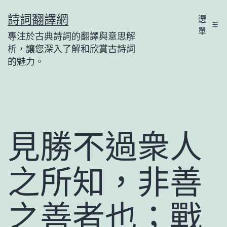
跳
詩詞翻譯網
選
至
單
專注於古典詩詞的翻譯與意思解
主
析，讓您深入了解和欣賞古詩詞
要
的魅力。
內
容
見勝不過衆人
之所知，非善
之善者也；戰