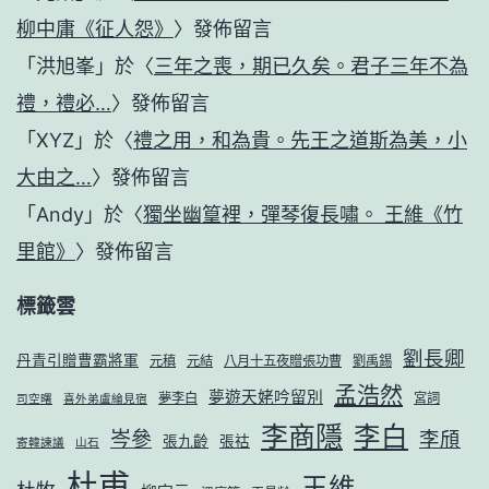
柳中庸《征人怨》
〉發佈留言
「
洪旭峯
」於〈
三年之喪，期已久矣。君子三年不為
禮，禮必…
〉發佈留言
「
XYZ
」於〈
禮之用，和為貴。先王之道斯為美，小
大由之…
〉發佈留言
「
Andy
」於〈
獨坐幽篁裡，彈琴復長嘯。 王維《竹
里館》
〉發佈留言
標籤雲
劉長卿
丹青引贈曹霸將軍
元稹
元結
八月十五夜贈張功曹
劉禹錫
孟浩然
夢遊天姥吟留別
夢李白
宮詞
司空曙
喜外弟盧綸見宿
李商隱
李白
岑參
李頎
張九齡
張祜
寄韓諫議
山石
杜甫
王維