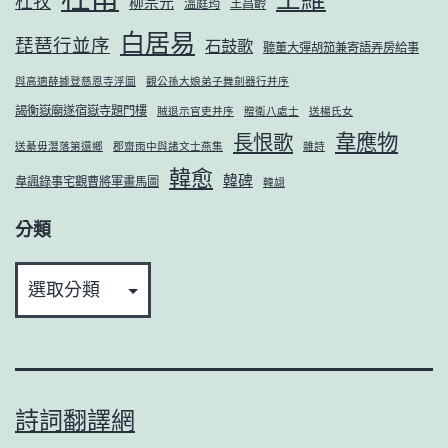
杜牧
柳宗元
溫庭筠
王昌齡
白居易
琵琶行並序
石鼓歌
聽董大彈胡笳兼寄語弄房給事
與高適薛據登慈恩寺浮圖
觀公孫大娘弟子舞劍器行并序
謁衡嶽廟遂宿嶽寺題門樓
賊退示官吏并序
贈衛八處士
送楊氏女
韋應物
長恨歌
送綦毋潛落第還鄉
郡齋雨中與諸文士燕集
雜詩
韓愈
韓碑
韋諷錄事宅觀曹將軍畫馬圖
韓翃
分類
分
類
詩詞翻譯網