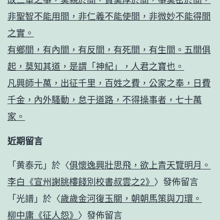
非聖智不能用間，非仁義不能使間，非微妙不能得間
之實。
有鄉間，有內間，有反間，有死間，有生間。五間俱
起，莫知其道，是謂「神紀」，人君之寶也。
凡興師十萬，出征千里，百姓之費，公家之奉，日費
千金，內外騷動，怠于道路，不得操事者，七十萬
家。
近期留言
「
黄泰元
」於〈
俱懷逸興壯思飛，欲上青天覽明月。
李白《宣州謝朓樓餞別校書叔雲之2》
〉發佈留言
「
光譜
」於〈
歲歲金河復玉關，朝朝馬策與刀環。
柳中庸《征人怨》
〉發佈留言