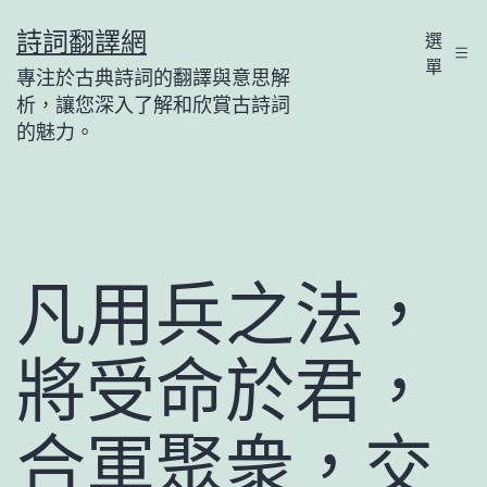
跳
詩詞翻譯網
選
至
單
專注於古典詩詞的翻譯與意思解
主
析，讓您深入了解和欣賞古詩詞
要
的魅力。
內
容
凡用兵之法，
將受命於君，
合軍聚衆，交