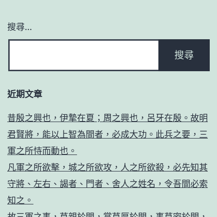
搜尋...
近期文章
昔殷之興也，伊摯在夏；周之興也，呂牙在殷。故明
君賢將，能以上智為間者，必成大功。此兵之要，三
軍之所恃而動也。
凡軍之所欲擊，城之所欲攻，人之所欲殺，必先知其
守將、左右、謁者、門者、舍人之姓名，令吾間必索
知之。
故三軍之事，莫親於間，賞莫厚於間，事莫密於間，