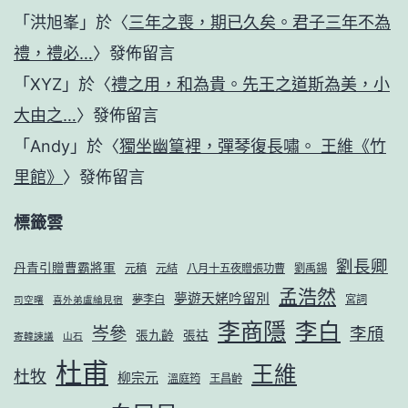
「
洪旭峯
」於〈
三年之喪，期已久矣。君子三年不為
禮，禮必…
〉發佈留言
「
XYZ
」於〈
禮之用，和為貴。先王之道斯為美，小
大由之…
〉發佈留言
「
Andy
」於〈
獨坐幽篁裡，彈琴復長嘯。 王維《竹
里館》
〉發佈留言
標籤雲
劉長卿
丹青引贈曹霸將軍
元稹
元結
八月十五夜贈張功曹
劉禹錫
孟浩然
夢遊天姥吟留別
夢李白
宮詞
司空曙
喜外弟盧綸見宿
李商隱
李白
岑參
李頎
張九齡
張祜
寄韓諫議
山石
杜甫
王維
杜牧
柳宗元
溫庭筠
王昌齡