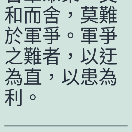
和而舍，莫難
於軍爭。軍爭
之難者，以迂
為直，以患為
利。