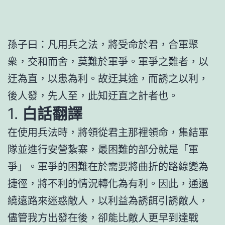
孫子曰：凡用兵之法，將受命於君，合軍聚
衆，交和而舍，莫難於軍爭。軍爭之難者，以
迂為直，以患為利。故迂其途，而誘之以利，
後人發，先人至，此知迂直之計者也。
1.
白話翻譯
在使用兵法時，將領從君主那裡領命，集結軍
隊並進行安營紮寨，最困難的部分就是「軍
爭」。軍爭的困難在於需要將曲折的路線變為
捷徑，將不利的情況轉化為有利。因此，通過
繞遠路來迷惑敵人，以利益為誘餌引誘敵人，
儘管我方出發在後，卻能比敵人更早到達戰