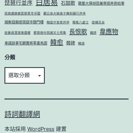
白居易
琵琶行並序
石鼓歌
聽董大彈胡笳兼寄語弄房給事
與高適薛據登慈恩寺浮圖
觀公孫大娘弟子舞劍器行并序
謁衡嶽廟遂宿嶽寺題門樓
賊退示官吏并序
贈衛八處士
送楊氏女
韋應物
長恨歌
送綦毋潛落第還鄉
郡齋雨中與諸文士燕集
雜詩
韓愈
韓碑
韋諷錄事宅觀曹將軍畫馬圖
韓翃
分類
分
類
詩詞翻譯網
本站採用
WordPress
建置