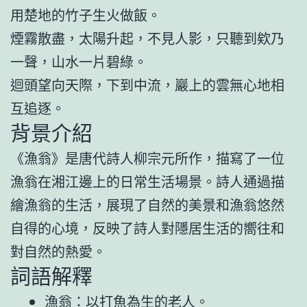
用楚地的竹子生火做飯。
煙霧散盡，太陽升起，不見人影，只聽到欸乃
一聲，山水一片碧綠。
迴頭望向天際，下到中流，巖上的雲無心地相
互追逐。
背景介紹
《漁翁》是唐代詩人柳宗元所作，描寫了一位
漁翁在湘江邊上的日常生活場景。詩人通過描
繪漁翁的生活，展現了自然的美景和漁翁悠然
自得的心境，反映了詩人對隱居生活的嚮往和
對自然的熱愛。
詞語解釋
漁翁：以打魚為生的老人。