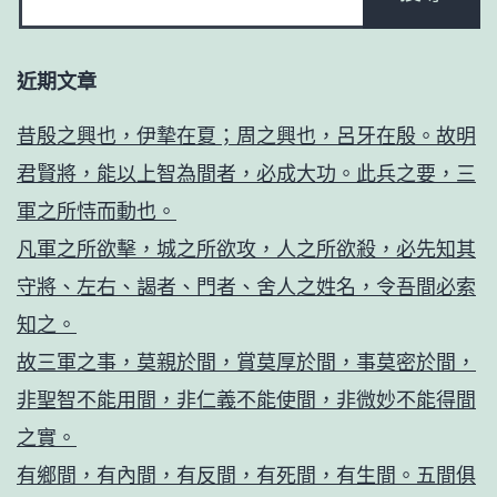
近期文章
昔殷之興也，伊摯在夏；周之興也，呂牙在殷。故明
君賢將，能以上智為間者，必成大功。此兵之要，三
軍之所恃而動也。
凡軍之所欲擊，城之所欲攻，人之所欲殺，必先知其
守將、左右、謁者、門者、舍人之姓名，令吾間必索
知之。
故三軍之事，莫親於間，賞莫厚於間，事莫密於間，
非聖智不能用間，非仁義不能使間，非微妙不能得間
之實。
有鄉間，有內間，有反間，有死間，有生間。五間俱