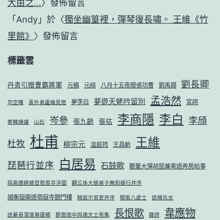
大由之…
〉發佈留言
「
Andy
」於〈
獨坐幽篁裡，彈琴復長嘯。 王維《竹
里館》
〉發佈留言
標籤雲
劉長卿
丹青引贈曹霸將軍
元稹
元結
八月十五夜贈張功曹
劉禹錫
孟浩然
夢遊天姥吟留別
夢李白
宮詞
司空曙
喜外弟盧綸見宿
李商隱
李白
岑參
李頎
張九齡
張祜
寄韓諫議
山石
杜甫
王維
杜牧
柳宗元
溫庭筠
王昌齡
白居易
琵琶行並序
石鼓歌
聽董大彈胡笳兼寄語弄房給事
與高適薛據登慈恩寺浮圖
觀公孫大娘弟子舞劍器行并序
謁衡嶽廟遂宿嶽寺題門樓
賊退示官吏并序
贈衛八處士
送楊氏女
韋應物
長恨歌
送綦毋潛落第還鄉
郡齋雨中與諸文士燕集
雜詩