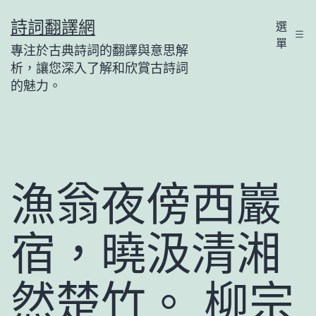
跳
詩詞翻譯網
選
至
單
專注於古典詩詞的翻譯與意思解
主
析，讓您深入了解和欣賞古詩詞
要
的魅力。
內
容
漁翁夜傍西巖
宿，曉汲清湘
然楚竹。 柳宗