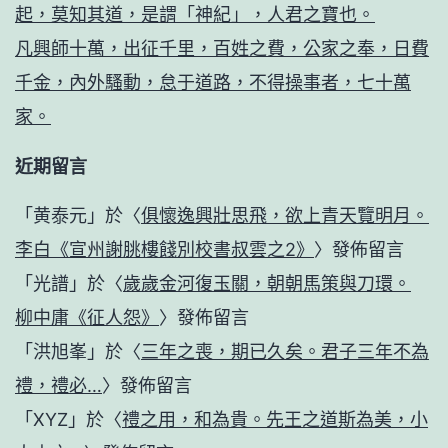
起，莫知其道，是謂「神紀」，人君之寶也。
凡興師十萬，出征千里，百姓之費，公家之奉，日費
千金，內外騷動，怠于道路，不得操事者，七十萬
家。
近期留言
「
黄泰元
」於〈
俱懷逸興壯思飛，欲上青天覽明月。
李白《宣州謝朓樓餞別校書叔雲之2》
〉發佈留言
「
光譜
」於〈
歲歲金河復玉關，朝朝馬策與刀環。
柳中庸《征人怨》
〉發佈留言
「
洪旭峯
」於〈
三年之喪，期已久矣。君子三年不為
禮，禮必…
〉發佈留言
「
XYZ
」於〈
禮之用，和為貴。先王之道斯為美，小