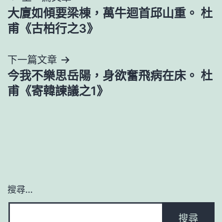
大廈如傾要梁棟，萬牛迴首邱山重。 杜
章
甫《古柏行之3》
導
下一篇文章
覽
今我不樂思岳陽，身欲奮飛病在床。 杜
甫《寄韓諫議之1》
搜尋...