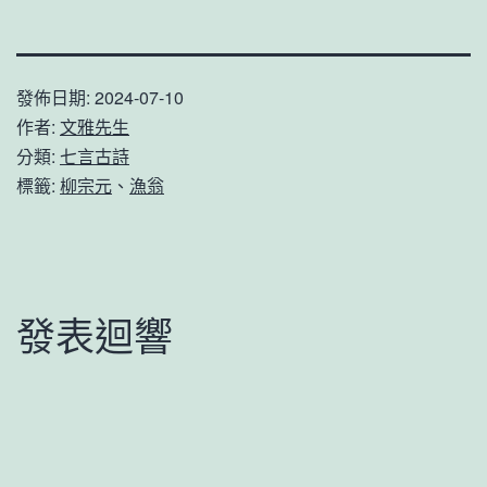
發佈日期:
2024-07-10
作者:
文雅先生
分類:
七言古詩
標籤:
柳宗元
、
漁翁
發表迴響