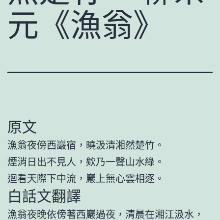
元《漁翁》
原文
漁翁夜傍西巖宿，曉汲清湘然楚竹。
煙消日出不見人，欸乃一聲山水綠。
迴看天際下中流，巖上無心雲相逐。
白話文翻譯
漁翁夜晚依傍著西巖過夜，清晨在湘江汲水，