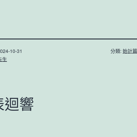
024-10-31
分類:
始計
先生
表迴響