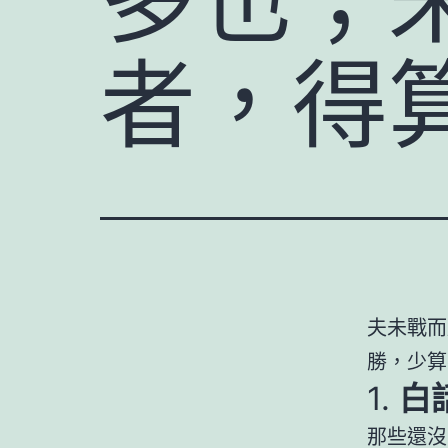
者，得
夫未戰而
勝，少算
1.
白
那些還沒