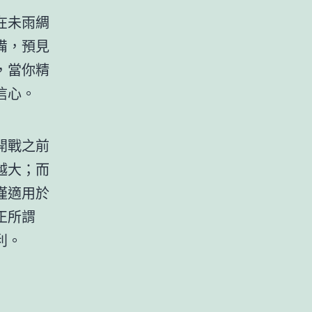
在未雨綢
備，預見
，當你精
信心。
開戰之前
越大；而
僅適用於
正所謂
利。