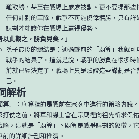
難取勝，甚至在戰場上處處被動。更不要提那些
任何計劃的軍隊，戰爭不可能僥倖獲勝，只有詳
謀劃才能讓你在戰場上贏得優勢。
吾以此觀之，勝負見矣。」
孫子最後的總結是：通過戰前的「廟算」我就可
戰爭的結果了。這就是說，戰爭的勝負在很多時
前就已經決定了，戰場上只是驗證這些謀劃是否
已。
詞解析
廟算」
：廟算指的是戰前在宗廟中進行的策略會議
家打仗之前，將軍和謀士會在宗廟裡向祖先祈求保
戰略，這就是「廟算」。廟算是戰爭謀劃的象徵，
爭前的詳細計劃和推演。