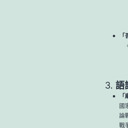
「
3.
語
「
國
論
戰