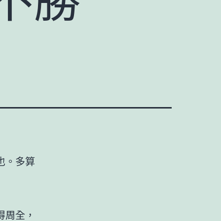
也。多算
得周全，