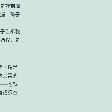
就是計劃周
疏漏。孫子
。
孫子告訴我
的過程只是
策，還是
像企業的
——也就
氣或憑空