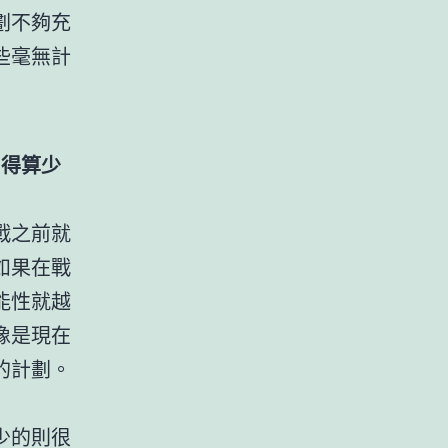
劃不夠充
些毫無計
，得算少
戰之前就
如果在戰
能性就越
像是現在
的計劃。
少的則很