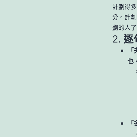
計劃得多
分。計劃
劃的人了
2.
逐
「
也
「