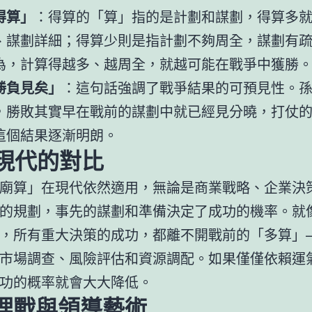
得算」
：得算的「算」指的是計劃和謀劃，得算多
、謀劃詳細；得算少則是指計劃不夠周全，謀劃有
為，計算得越多、越周全，就越可能在戰爭中獲勝
勝負見矣」
：這句話強調了戰爭結果的可預見性。
，勝敗其實早在戰前的謀劃中就已經見分曉，打仗
這個結果逐漸明朗。
現代的對比
廟算」在現代依然適用，無論是商業戰略、企業決
的規劃，事先的謀劃和準備決定了成功的機率。就
，所有重大決策的成功，都離不開戰前的「多算」
市場調查、風險評估和資源調配。如果僅僅依賴運
功的概率就會大大降低。
理戰與領導藝術