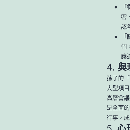
「
密
認
「
們
讓
4.
與
孫子的「
大型項目
高層會議
是全面的
行事，成
5.
心