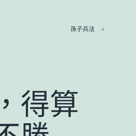
孫子兵法
開
啟
選
單
，得算
不勝