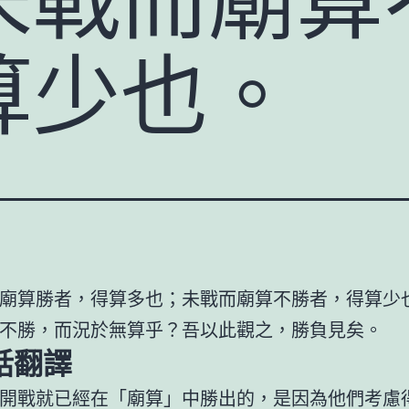
算少也。
廟算勝者，得算多也；未戰而廟算不勝者，得算少
不勝，而況於無算乎？吾以此觀之，勝負見矣。
話翻譯
開戰就已經在「廟算」中勝出的，是因為他們考慮