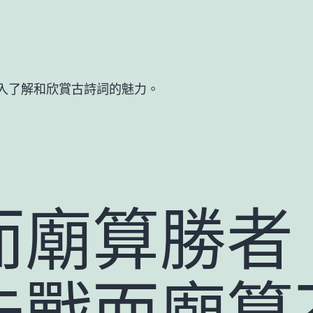
入了解和欣賞古詩詞的魅力。
而廟算勝者
未戰而廟算