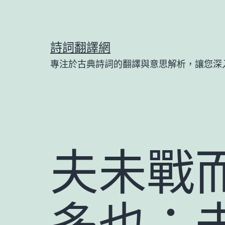
跳
至
主
詩詞翻譯網
要
專注於古典詩詞的翻譯與意思解析，讓您深
內
容
夫未戰
多也；