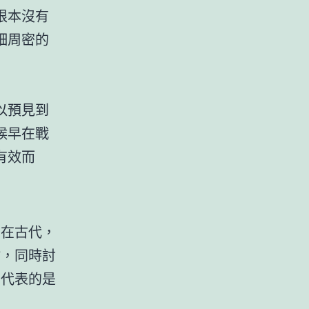
根本沒有
細周密的
以預見到
候早在戰
有效而
。在古代，
佑，同時討
它代表的是