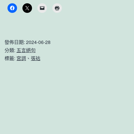
三
千
里，
深
發佈日期:
2024-06-28
宮
分類:
五言絕句
二
標籤:
宮詞
、
張祜
十
年。
張
祜
《宮
詞》