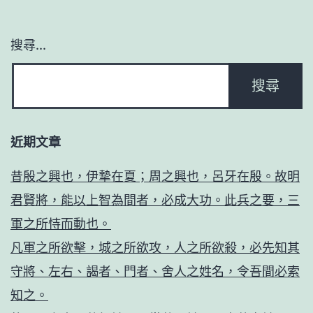
搜尋...
近期文章
昔殷之興也，伊摯在夏；周之興也，呂牙在殷。故明
君賢將，能以上智為間者，必成大功。此兵之要，三
軍之所恃而動也。
凡軍之所欲擊，城之所欲攻，人之所欲殺，必先知其
守將、左右、謁者、門者、舍人之姓名，令吾間必索
知之。