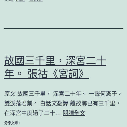
深
前
殿
按
歌
聲。
故國三千里，深宮二十
白
年。 張祜《宮詞》
居
易
《宮
原文 故國三千里， 深宮二十年。 一聲何滿子，
詞》
雙淚落君前。 白話文翻譯 離故鄉已有三千里，
故
在深宮中度過了二十…
閱讀全文
國
分享文章：