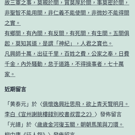
故三軍之事，莫親於間，賞莫厚於間，事莫密於間，
非聖智不能用間，非仁義不能使間，非微妙不能得間
之實。
有鄉間，有內間，有反間，有死間，有生間。五間俱
起，莫知其道，是謂「神紀」，人君之寶也。
凡興師十萬，出征千里，百姓之費，公家之奉，日費
千金，內外騷動，怠于道路，不得操事者，七十萬
家。
近期留言
「
黄泰元
」於〈
俱懷逸興壯思飛，欲上青天覽明月。
李白《宣州謝朓樓餞別校書叔雲之2》
〉發佈留言
「
光譜
」於〈
歲歲金河復玉關，朝朝馬策與刀環。
柳中庸《征人怨》
〉發佈留言