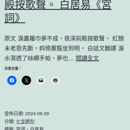
殿按歌聲。 白居易《宮
況
《宮
詞》
詞》
原文 淚盡羅巾夢不成，夜深前殿按歌聲。 紅顏
未老恩先斷，斜倚薰籠坐到明。 白話文翻譯 淚
淚
水濕透了絲綢手帕，夢也…
閱讀全文
盡
分享文章：
羅
巾
夢
不
發佈日期:
2024-06-29
成，
分類:
七言絕句
夜
標籤:
宮詞
、
白居易