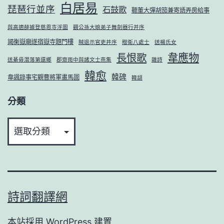
白居易
琵琶行並序
石鼓歌
聽董大彈胡笳兼寄語弄房給事
與高適薛據登慈恩寺浮圖
觀公孫大娘弟子舞劍器行并序
謁衡嶽廟遂宿嶽寺題門樓
賊退示官吏并序
贈衛八處士
送楊氏女
韋應物
長恨歌
送綦毋潛落第還鄉
郡齋雨中與諸文士燕集
雜詩
韓愈
韓碑
韋諷錄事宅觀曹將軍畫馬圖
韓翃
分類
分
類
詩詞翻譯網
本站採用
WordPress
建置