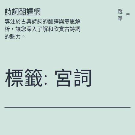
跳
詩詞翻譯網
選
至
單
專注於古典詩詞的翻譯與意思解
主
析，讓您深入了解和欣賞古詩詞
要
的魅力。
內
容
標籤:
宮詞