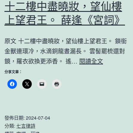
十二樓中盡曉妝，望仙樓
上望君王。 薛逢《宮詞》
原文 十二樓中盡曉妝，望仙樓上望君王。 鎖銜
金獸連環冷，水滴銅龍晝漏長。 雲髻罷梳還對
十
鏡，羅衣欲換更添香。 遙…
閱讀全文
二
分享文章：
樓
中
盡
曉
發佈日期:
2024-07-04
妝，
分類:
七言律詩
望