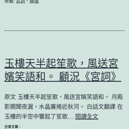
標籤:
宮詞
、
薛逢
仙
樓
上
望
君
王。
玉樓天半起笙歌，風送宮
薛
嬪笑語和。 顧況《宮詞》
逢
《宮
詞》
原文 玉樓天半起笙歌，風送宮嬪笑語和。 月殿
影開聞夜漏，水晶簾捲近秋河。 白話文翻譯 在
玉
玉樓的半空中響起了笙歌…
閱讀全文
樓
分享文章：