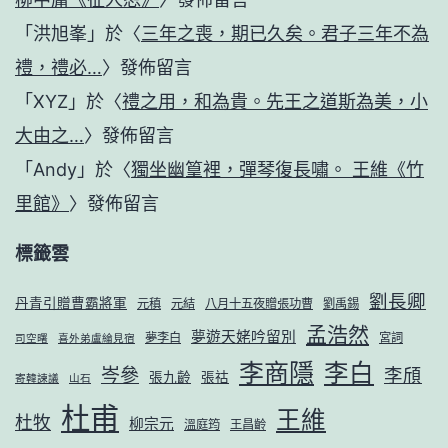
「
洪旭峯
」於〈
三年之喪，期已久矣。君子三年不為
禮，禮必…
〉發佈留言
「
XYZ
」於〈
禮之用，和為貴。先王之道斯為美，小
大由之…
〉發佈留言
「
Andy
」於〈
獨坐幽篁裡，彈琴復長嘯。 王維《竹
里館》
〉發佈留言
標籤雲
劉長卿
丹青引贈曹霸將軍
元稹
元結
八月十五夜贈張功曹
劉禹錫
孟浩然
夢遊天姥吟留別
夢李白
宮詞
司空曙
喜外弟盧綸見宿
李商隱
李白
岑參
李頎
張九齡
張祜
寄韓諫議
山石
杜甫
王維
杜牧
柳宗元
溫庭筠
王昌齡