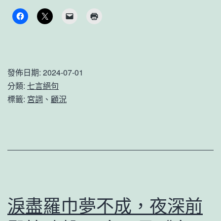
天
半
起
笙
發佈日期:
2024-07-01
歌，
分類:
七言絕句
風
標籤:
宮詞
、
顧況
送
宮
嬪
笑
語
和。
淚盡羅巾夢不成，夜深前
顧